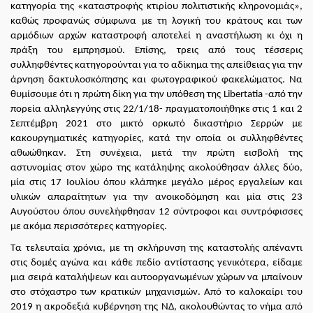
κατηγορία της «καταστροφής κτιρίου πολιτιστικής κληρονομιάς»,
καθώς προφανώς σύμφωνα με τη λογική του κράτους και των
αρμόδιων αρχών καταστροφή αποτελεί η αναστήλωση κι όχι η
πράξη του εμπρησμού. Επίσης, τρεις από τους τέσσερις
συλληφθέντες κατηγορούνται για το αδίκημα της απείθειας για την
άρνηση δακτυλοσκόπησης και φωτογραφικού φακελώματος. Να
θυμίσουμε ότι η πρώτη δίκη για την υπόθεση της
Libertatia
-από την
πορεία αλληλεγγύης στις 22/1/18- πραγματοποιήθηκε στις 1 και 2
Σεπτέμβρη 2021 στο μικτό ορκωτό δικαστήριο Σερρών με
κακουργηματικές κατηγορίες, κατά την οποία οι συλληφθέντες
αθωώθηκαν. Στη συνέχεια, μετά την πρώτη εισβολή της
αστυνομίας στον χώρο της κατάληψης ακολούθησαν άλλες δύο,
μία στις 17 Ιουλίου όπου κλάπηκε μεγάλο μέρος εργαλείων και
υλικών απαραίτητων για την ανοικοδόμηση και μία στις 23
Αυγούστου όπου συνελήφθησαν 12 σύντροφοι και συντρόφισσες
με ακόμα περισσότερες κατηγορίες.
Τα τελευταία χρόνια, με τη σκλήρυνση της καταστολής απέναντι
στις δομές αγώνα και κάθε πεδίο αντίστασης γενικότερα, είδαμε
μια σειρά καταλήψεων και αυτοοργανωμένων χώρων να μπαίνουν
στο στόχαστρο των κρατικών μηχανισμών. Από το καλοκαίρι του
2019 η ακροδεξιά κυβέρνηση της ΝΔ, ακολουθώντας το νήμα από