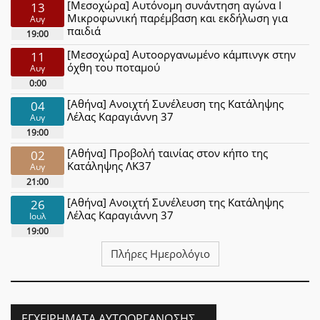
[Μεσοχώρα] Αυτόνομη συνάντηση αγώνα Ι
13
Μικροφωνική παρέμβαση και εκδήλωση για
Αυγ
παιδιά
19:00
[Μεσοχώρα] Αυτοοργανωμένο κάμπινγκ στην
11
όχθη του ποταμού
Αυγ
0:00
[Αθήνα] Ανοιχτή Συνέλευση της Κατάληψης
04
Λέλας Καραγιάννη 37
Αυγ
19:00
[Αθήνα] Προβολή ταινίας στον κήπο της
02
Κατάληψης ΛΚ37
Αυγ
21:00
[Αθήνα] Ανοιχτή Συνέλευση της Κατάληψης
26
Λέλας Καραγιάννη 37
Ιουλ
19:00
Πλήρες Ημερολόγιο
ΕΓΧΕΙΡΉΜΑΤΑ ΑΥΤΟΟΡΓΆΝΩΣΗΣ