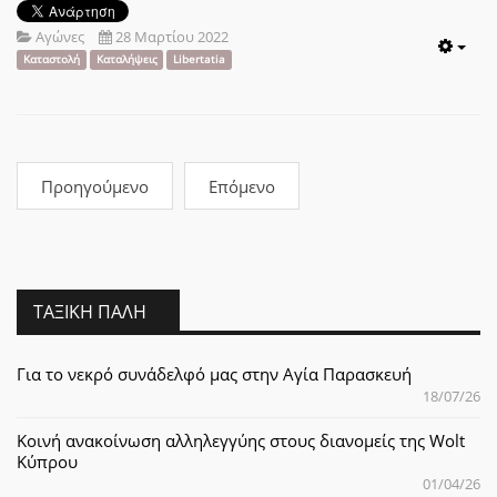
Αγώνες
28 Μαρτίου 2022
Emp
Καταστολή
Καταλήψεις
Libertatia
Προηγούμενο
Επόμενο
ΤΑΞΙΚΉ ΠΆΛΗ
Για το νεκρό συνάδελφό μας στην Αγία Παρασκευή
18/07/26
Κοινή ανακοίνωση αλληλεγγύης στους διανομείς της Wolt
Κύπρου
01/04/26