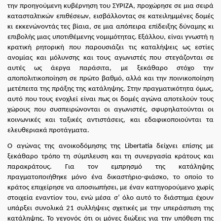
την προηγούμενη κυβέρνηση του ΣΥΡΙΖΑ, προχώρησε σε μια σειρά
κατασταλτικών επιθέσεων, εισβάλλοντας σε κατειλημμένες δομές
κι εκκενώνοντάς τες βίαια, σε μια απόπειρα επίδειξης δύναμης κι
επιβολής μιας υποτιθέμενης νομιμότητας. Εξάλλου, είναι γνωστή η
κρατική ρητορική που παρουσιάζει τις καταλήψεις ως εστίες
ανομίας και μόλυνσης και τους αγωνιστές που στεγάζονται σε
αυτές ως άεργα παράσιτα, με ξεκάθαρο στόχο την
αποπολιτικοποίηση σε πρώτο βαθμό, αλλά και την ποινικοποίηση
μετέπειτα της πράξης της κατάληψης. Στην πραγματικότητα όμως,
αυτό που τους ενοχλεί είναι πως οι δομές αγώνα αποτελούν τους
χώρους που συσπειρώνονται οι αγωνιστές, σφυρηλατούνται οι
κοινωνικές και ταξικές αντιστάσεις, και εδαφικοποιούνται τα
ελευθεριακά προτάγματα.
Ο αγώνας της ανοικοδόμησης της
Libertatia
δείχνει επίσης με
ξεκάθαρο τρόπο τη σύμπλευση και τη συνεργασία κράτους και
παρακράτους. Για τον εμπρησμό της κατάληψης
πραγματοποιήθηκε μόνο ένα δικαστήριο-φιάσκο, το οποίο το
κράτος επιχείρησε να αποσιωπήσει, με έναν κατηγορούμενο χωρίς
στοιχεία εναντίον του, ενώ μέσα σ’ όλο αυτό το διάστημα έχουν
υπάρξει συνολικά 21 συλλήψεις σχετικές με την υπεράσπιση της
κατάληψης. Το γεγονός ότι οι μόνες διώξεις για την υπόθεση της