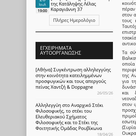
κοινό
της Κατάληψης Λέλας
Ιουλ
πέραν
Καραγιάννη 37
19:00
στον 
Πλήρες Ημερολόγιο
τους 
Ταυτ
επιστ
τσακίσ
αντικο
ΕΓΧΕΙΡΉΜΑΤΑ
Τα σύ
ΑΥΤΟΟΡΓΆΝΩΣΗΣ
Βαλκα
οποία
[Αθήνα] Συγκέντρωση αλληλεγγύης
περιφ
στην κοινότητα κατειλημμένων
της Α
προσφυγικών και τους απεργούς
για τ
πείνας Χαντζή & Doppagne
δυνάσ
και 
26/05/26
νεονα
στον 
Αλληλεγγύη στο Αναρχικό Στέκι
προσχ
Φιλοσοφικής, το στέκι του
πριμο
Ελευθεριακού Σχήματος
εσωτε
Φιλοσοφικής και το Στέκι της
(Συρία
Φοιτητικής Ομάδας Ρουβίκωνα
Ουκραν
18/04/26