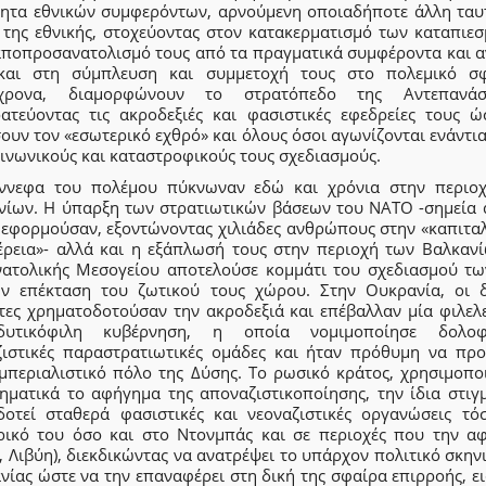
τητα εθνικών συμφερόντων, αρνούμενη οποιαδήποτε άλλη ταυ
 της εθνικής, στοχεύοντας στον κατακερματισμό των καταπιεσ
αποπροσανατολισμό τους από τα πραγματικά συμφέροντα και α
και στη σύμπλευση και συμμετοχή τους στο πολεμικό σφ
όχρονα, διαμορφώνουν το στρατόπεδο της Αντεπανάστ
ρατεύοντας τις ακροδεξιές και φασιστικές εφεδρείες τους ώ
ουν τον «εσωτερικό εχθρό» και όλους όσοι αγωνίζονται ενάντι
ινωνικούς και καταστροφικούς τους σχεδιασμούς.
ννεφα του πολέμου πύκνωναν εδώ και χρόνια στην περιο
νίων. Η ύπαρξη των στρατιωτικών βάσεων του ΝΑΤΟ -σημεία 
 εφορμούσαν, εξοντώνοντας χιλιάδες ανθρώπους στην «καπιταλ
έρεια»- αλλά και η εξάπλωσή τους στην περιοχή των Βαλκανί
νατολικής Μεσογείου αποτελούσε κομμάτι του σχεδιασμού τ
ην επέκταση του ζωτικού τους χώρου. Στην Ουκρανία, οι δ
τες χρηματοδοτούσαν την ακροδεξιά και επέβαλλαν μία φιλελ
δυτικόφιλη κυβέρνηση, η οποία νομιμοποίησε δολοφο
ζιστικές παραστρατιωτικές ομάδες και ήταν πρόθυμη να προ
ιμπεριαλιστικό πόλο της Δύσης. Το ρωσικό κράτος, χρησιμοπο
ηματικά το αφήγημα της αποναζιστικοποίησης, την ίδια στιγ
δοτεί σταθερά φασιστικές και νεοναζιστικές οργανώσεις τό
ρικό του όσο και στο Ντονμπάς και σε περιοχές που την α
, Λιβύη), διεκδικώντας να ανατρέψει το υπάρχον πολιτικό σκην
ίας ώστε να την επαναφέρει στη δική της σφαίρα επιρροής, ε