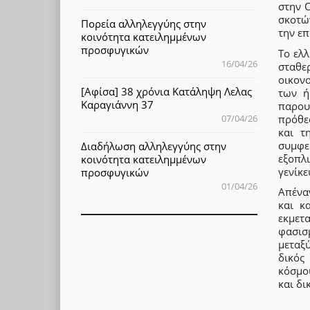
στην 
σκοτώ
Πορεία αλληλεγγύης στην
την επ
κοινότητα κατειλημμένων
προσφυγικών
Το ελ
16/04/26
σταθε
οικον
[Αφίσα] 38 χρόνια Κατάληψη Λελας
των ή
Καραγιάννη 37
παρου
πρόθε
07/04/26
και τ
συμφε
Διαδήλωση αλληλεγγύης στην
εξοπλ
κοινότητα κατειλημμένων
γενίκε
προσφυγικών
01/04/26
Απένα
και κ
εκμετ
φασισμ
μεταξ
δικός
κόσμου
και δι