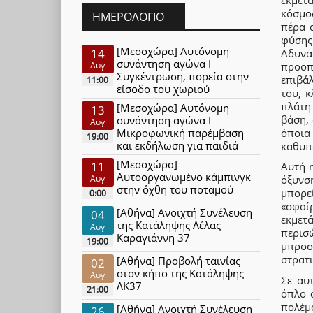
κόσμος
ΗΜΕΡΟΛΌΓΙΟ
πέρα 
φύσης
[Μεσοχώρα] Αυτόνομη
14
Αδυνα
συνάντηση αγώνα Ι
προοπτ
Αυγ
Συγκέντρωση, πορεία στην
επιβάλ
11:00
είσοδο του χωριού
του, κ
πλάτη
[Μεσοχώρα] Αυτόνομη
13
βάση, 
συνάντηση αγώνα Ι
Αυγ
όποια
Μικροφωνική παρέμβαση
19:00
και εκδήλωση για παιδιά
καθυπ
[Μεσοχώρα]
11
Αυτή 
Αυτοοργανωμένο κάμπινγκ
Αυγ
όξυνσ
στην όχθη του ποταμού
μπορε
0:00
«σφαί
[Αθήνα] Ανοιχτή Συνέλευση
04
εκμετ
της Κατάληψης Λέλας
Αυγ
περισ
Καραγιάννη 37
19:00
μπροσ
στρατι
[Αθήνα] Προβολή ταινίας
02
στον κήπο της Κατάληψης
Αυγ
Σε αυ
ΛΚ37
21:00
όπλο 
πολέμ
[Αθήνα] Ανοιχτή Συνέλευση
26