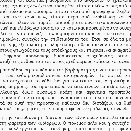
 της εξουσίας δεν έχει να προσφέρει τίποτα πλέον στους από 
από πόλεμο και φασισμό, τίποτα πέρα από προσφυγιά, λεηλασ
 και των κοινωνιών, τίποτα πέρα από εξαθλίωση και θ
τώντας πλέον να παράξει οποιοδήποτε συνεκτικό κοινωνικό 
ική και ελπίδα για τους από τα κάτω και προκειμένου να συνεχ
λει και να διαιωνίζει την κυριαρχία του και να επεκτείνει τ
λιμακώνει συνεχώς την επιθετικότητά του. Έτσι, σε όλα τα μ
 της γης, εξαπολύει μια ολομέτωπη επίθεση απέναντι στην κοι
στους φτωχούς και τους απόκληρους και επιχειρεί να αναχαιτί
 έκφραση κοινωνικής δυσαρέσκειας στοχεύοντας στην
όταξή της ανθρωπότητας στους σχεδιασμούς κράτους και αφεντ
η αποσάθρωση του κόσμου της βαρβαρότητας είναι που προκαλ
η των ενδοϊμπεριαλιστικών ανταγωνισμών. Τα αστικά επι
ί να στοχεύουν, το κάθε ένα για τον εαυτό του, στη διεύρυν
ρας επιρροής» του προκειμένου να επεκτείνουν τα πεδία ελέγχ
άλλευσης, όμως σύσσωμα κράτη και αφεντικά προσπαθ
ώσουν απ’ την κατάρρευση τον κρατικό-καπιταλιστικό μηχανισ
τά σε αυτή την προοπτική καθόλου δεν διστάζουν να διε
ωτικές επιχειρήσεις και να διαμορφώνουν εμπόλεμες κοινωνίες
τή την κατεύθυνση η διάχυση των εθνικισμών αποτελεί απαρ
στη φαρέτρα των κυρίαρχων. Ο πόλεμος αλλά και η συνεχής 
ου καλλιεργείται ως συνθήκη, προτάσσοντας μία φαντ