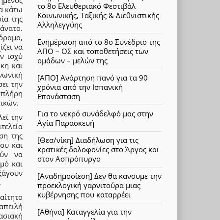
το 8ο Ελευθεριακό Φεστιβάλ
τα κάτω
Κοινωνικής, Ταξικής & Διεθνιστικής
ία της
Αλληλεγγύης
άνατο.
όραμα,
Ενημέρωση από το 8ο Συνέδριο της
ίζει να
ΑΠΟ – ΟΣ και τοποθετήσεις των
ην ισχύ
ομάδων – μελών της
ήκη και
νωνική
[ΑΠΟ] Ανάρτηση πανό για τα 90
σει την
χρόνια από την Ισπανική
 πλήρη
Επανάσταση
ικών.
Για το νεκρό συνάδελφό μας στην
εί την
Αγία Παρασκευή
τελεία
ση της
[Θεσ/νίκη] Διαδήλωση για τις
ου και
κρατικές δολοφονίες στο Άργος και
ούν να
στον Ασπρόπυργο
μό και
ξάγουν
[Αναδημοσίεση] Δεν θα κανουμε την
.
προεκλογική γαρνιτούρα μιας
κυβέρνησης που καταρρέει
αίτητο
απειλή
[Αθήνα] Καταγγελία για την
ασιακή