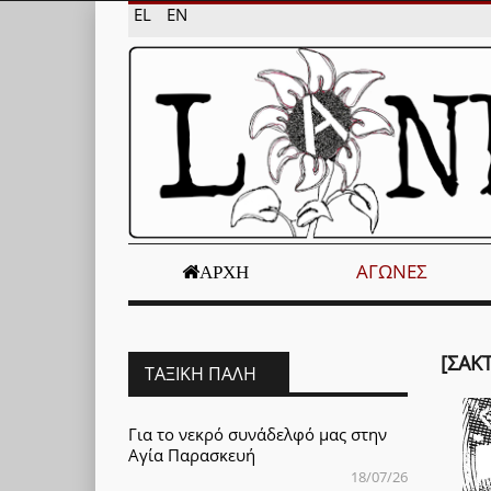
EL
EN
ΑΓΏΝΕΣ
ΑΡΧΉ
[ΣΑΚ
ΤΑΞΙΚΉ ΠΆΛΗ
Για το νεκρό συνάδελφό μας στην
Αγία Παρασκευή
18/07/26