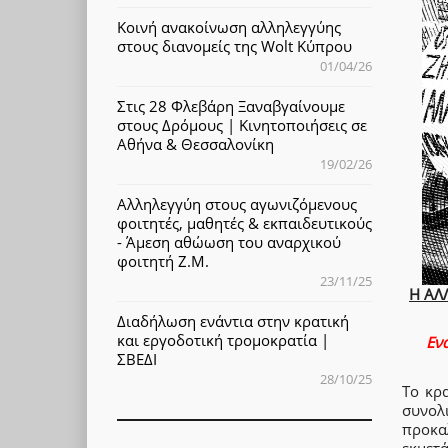
Κοινή ανακοίνωση αλληλεγγύης
στους διανομείς της Wolt Κύπρου
01/04/26
Στις 28 Φλεβάρη Ξαναβγαίνουμε
στους Δρόμους | Κινητοποιήσεις σε
Αθήνα & Θεσσαλονίκη
19/02/26
Αλληλεγγύη στους αγωνιζόμενους
φοιτητές, μαθητές & εκπαιδευτικούς
- Άμεση αθώωση του αναρχικού
φοιτητή Ζ.Μ.
23/11/25
Η ΑΛ
Διαδήλωση ενάντια στην κρατική
και εργοδοτική τρομοκρατία |
Ενά
ΣΒΕΔΙ
28/10/25
Το κρ
συνολ
προκα
εκμετ