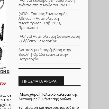
[Αθήνα] Κάλεσμα στη διαδήλωση
ενάντια στη σύνοδο του ΝΑΤΟ
[ΑΠΟ - Τοπικός Συντονισμός
Αθήνας] • Αντιπολεμική
συγκέντρωση, Σάβ. 26/3,
Προπύλαια
[Αθήνα] Αντιπολεμική Συγκέντρωση
• Σάββατο 12 Μαρτίου
Αντιπολεμική παρέμβαση στην
Βουλή | Ομάδα ενάντια στην
Πατριαρχία
ΤΩΝ &
ΠΡΌΣΦΑΤΑ ΆΡΘΡΑ
 τον
[Μεσοχώρα] Πολιτικό κάλεσμα της
ται σε
Αυτόνομης Συνάντησης Αγώνα
ου τις
ρχή, η
Ενημέρωση και φωτορεπορτάζ από
ημένος