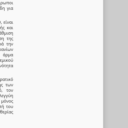
θρωποι
δη για
 είναι
ής και
άθμιση
ση της
ρά την
κανίων
ο άρμα
εμικού
νότητα
ρατικό
ης των
ό, τον
ηλεγγύη
 μόνος
πή του
υθερίας