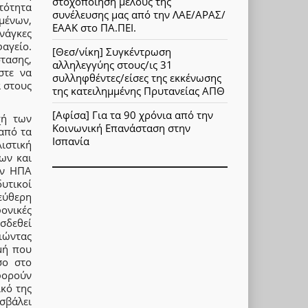
στοχοποίηση μέλους της
τότητα
συνέλευσης μας από την ΛΑΕ/ΑΡΑΣ/
μένων,
ΕΑΑΚ στο ΠΑ.ΠΕΙ.
νάγκες
αγείο.
[Θεσ/νίκη] Συγκέντρωση
ασης,
αλληλεγγύης στους/ις 31
στε να
συλληφθέντες/είσες της εκκένωσης
α στους
της κατειλημμένης Πρυτανείας ΑΠΘ
[Αφίσα] Για τα 90 χρόνια από την
χή των
Κοινωνική Επανάσταση στην
από τα
Ισπανία
ιστική
ων και
ων ΗΠΑ
υτικοί
εύθερη
νικές
σδεθεί
ιώντας
μή που
σο στο
φορούν
ικό της
ισβάλει