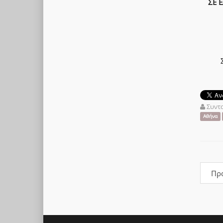
ΣΕ 
Συντ
Αθήνα
Πρ