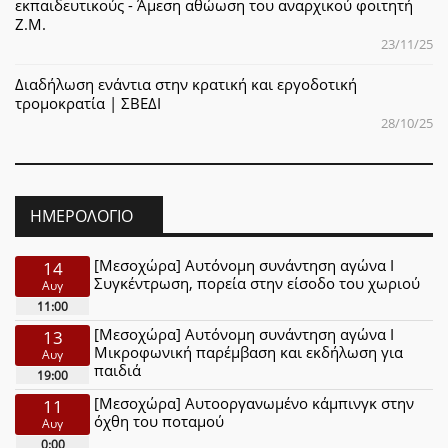
εκπαιδευτικούς - Άμεση αθώωση του αναρχικού φοιτητή
Ζ.Μ.
23/11/25
Διαδήλωση ενάντια στην κρατική και εργοδοτική
τρομοκρατία | ΣΒΕΔΙ
28/10/25
ΗΜΕΡΟΛΌΓΙΟ
[Μεσοχώρα] Αυτόνομη συνάντηση αγώνα Ι
14
Συγκέντρωση, πορεία στην είσοδο του χωριού
Αυγ
11:00
[Μεσοχώρα] Αυτόνομη συνάντηση αγώνα Ι
13
Μικροφωνική παρέμβαση και εκδήλωση για
Αυγ
παιδιά
19:00
[Μεσοχώρα] Αυτοοργανωμένο κάμπινγκ στην
11
όχθη του ποταμού
Αυγ
0:00