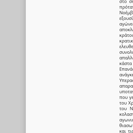
στο σ
πρότα
Νοέμβρ
εξουσ
αγώνε
αποκλε
κράτου
κρατι
ελευθ
συνολ
απαλλ
κάστα
Επανά
ανάγκ
Υπερα
απαρα
υποτα
που γε
του Χ
του Ν
κολασ
αγωνι
θιασωτ
και τ