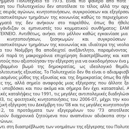
λημμένο Πολυτεχνείο το 1973. Είναι πιο φανερό από ποτέ
ρση του Πολυτεχνείου δεν αποτέλεσε το τέλος αλλά την αρχ
ς σειράς αγώνων, κινητοποιήσεων, συγκρούσεων και εξεγέρσε
παστικότερων τμημάτων της κοινωνίας καθώς το περιεχόμενο 
γματά της δεν ανήκουν στο παρελθόν, όπως θα ήθελ
γάνδιζαν οι εμπνευστές του κομματικού συνθήματος: ΕΑ
ΕΧΝΕΙΟ. Αντιθέτως, ανήκει στο μέλλον καθώς εγκαινίασε μια
ά κινητοποιήσεων, ξεσηκωμών και συγκρούσεω
αστικότερων τμημάτων της κοινωνίας και ιδιαίτερα της νεολα
α του Νοέμβρη θα αποδειχτεί ανεξάντλητο, παραμένοντας
νό παρά τη μακροχρόνια επιχείρηση διαστρέβλωσης και καπ
τούς που αξιοποίησαν την εξέγερση για να οικοδομήσουν ένα 
οβαμμένο βωμό της δημοκρατίας, ως ιδεολογικό θεμέλ
λιτευτικής εξουσίας. Tο Πολυτεχνείο δεν θα είναι ο αδιαμφισ
ιασμένος μύθος της εξουσίας και της δημοκρατίας όπως θα ήθε
ες της, αλλά σημείο αναφοράς μιας εξέγερσης που άλλοτε ξε
ε υποβόσκει και που ακόμα και σήμερα δεν έχει κατασταλεί. Α
κές καταλήψεις του 1991, τις μεγάλες αντιπολεμικές διαδηλώσ
3, τις φοιτητικές κινητοποιήσεις του 2006-07, μέχρι την κο
ξική εξέγερση του Δεκέμβρη του ’08 και τις μεγάλες κινητοποιήσ
12, τα προτάγματα των εξεγερμένων του ’73 αποτέλεσ
λούν διαχρονικά ζητούμενα που αναπνέουν αδιάκοπα στην 
γώνων.
ντι στη διαστρέβλωση των νοημάτων της εξέγερσης του Πολυτε