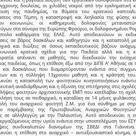
ύγχρονης δουλείας, οι χιλιάδες νεκροί από την εγκληματική κ
ίριση της πανδημίας, τα θύματα του κρατικού καπιταλι
ματος στα Τέμπη, η καταστροφή και λεηλασία της φύσης κ
ών κοινωνιών, οι καθημερινές δολοφονίες μεταναστ
ύγων στα σύνορα της Ευρώπης Φρούριο, οι δολοφονημένοι Ρο
στολα καθάρματα της ΕΛΑΣ. Αυτό αποδεικνύουν οι εκδικ
σεις σε βάρος δασκάλων και καθηγητών και η καταστολή με
ρχικά και διώξεις σε όσους εκπαιδευτικούς βάζουν ανάχω
οινωνικά κρατικά σχέδια για την Παιδεία αλλά και η κ
κρατία απέναντι σε μαθητές, που διεκδικούν την ενίσχυ
ας παιδείας, όπως η επίθεση έξω από την ΔΙΠΕ Α’ Αθήνας σε 
ς και δασκάλους που διαμαρτύρονταν ενάντια στις συγχων
των και η σύλληψη 13χρονου μαθητή και η κράτησή του
ικνύει η καταστολή των φοιτητικών κινητοποιήσεων ενάντι
ευτική αναδιάρθρωση και η όξυνση της επιτήρησης στις σχολέ
λλήψεις φοιτητών αρχιτεκτονικής ΕΜΠ που κατέλαβαν τη σχολ
 κλήση τους σε πειθαρχικό, η καταδίκη σε 14 μήνες φυλάκισης
ολή του αναρχικού φοιτητή Ζ.Μ. για ένα σύνθημα με σπρ
ιο παρέμβασης της Πρωτοβουλίας Αναρχικών Φοιτητών/
ς σε αλληλεγγύη με την Παλαιστίνη. Αυτό αποδεικνύει η ε
 εργαζόμενους στην υγεία ενάντια στην υποστελέχωση του ΕΣΥ 
ψεις συνδικαλιστών διανομέων της ΣΒΕΔΙ στα Γιάννενα
ικνύει η επίθεση στο αναρχικό – αντιεξουσιαστικό κίνημα, 