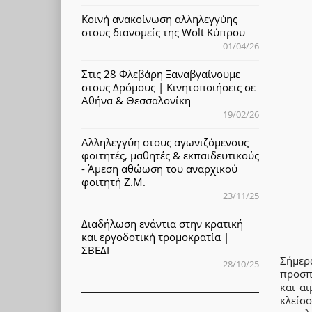
Κοινή ανακοίνωση αλληλεγγύης
στους διανομείς της Wolt Κύπρου
01/04/26
Στις 28 Φλεβάρη Ξαναβγαίνουμε
στους Δρόμους | Κινητοποιήσεις σε
Αθήνα & Θεσσαλονίκη
19/02/26
Αλληλεγγύη στους αγωνιζόμενους
φοιτητές, μαθητές & εκπαιδευτικούς
- Άμεση αθώωση του αναρχικού
φοιτητή Ζ.Μ.
23/11/25
Διαδήλωση ενάντια στην κρατική
και εργοδοτική τρομοκρατία |
ΣΒΕΔΙ
Σήμερ
28/10/25
προσπ
και α
κλείσ