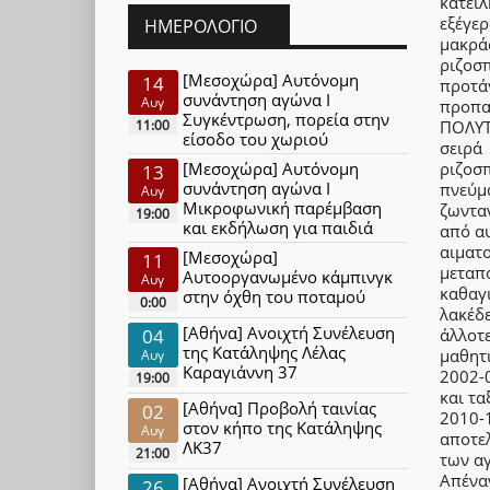
κατει
εξέγε
ΗΜΕΡΟΛΌΓΙΟ
μακρά
ριζοσ
[Μεσοχώρα] Αυτόνομη
14
προτά
συνάντηση αγώνα Ι
Αυγ
προπα
Συγκέντρωση, πορεία στην
ΠΟΛΥΤ
11:00
είσοδο του χωριού
σειρ
ριζοσπ
[Μεσοχώρα] Αυτόνομη
13
συνάντηση αγώνα Ι
πνεύμ
Αυγ
Μικροφωνική παρέμβαση
ζωντα
19:00
και εκδήλωση για παιδιά
από αυ
αιματ
[Μεσοχώρα]
11
μεταπο
Αυτοοργανωμένο κάμπινγκ
Αυγ
καθαγ
στην όχθη του ποταμού
0:00
λακέδ
[Αθήνα] Ανοιχτή Συνέλευση
άλλοτ
04
της Κατάληψης Λέλας
μαθητι
Αυγ
Καραγιάννη 37
2002-0
19:00
και τα
[Αθήνα] Προβολή ταινίας
02
2010-
στον κήπο της Κατάληψης
Αυγ
αποτε
ΛΚ37
21:00
των α
Απένα
[Αθήνα] Ανοιχτή Συνέλευση
26