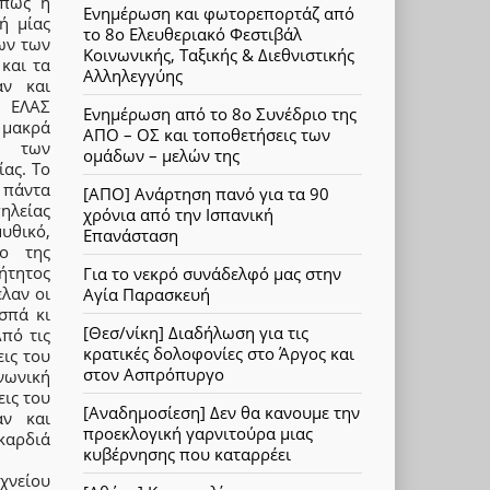
 πως η
Ενημέρωση και φωτορεπορτάζ από
ή μίας
το 8ο Ελευθεριακό Φεστιβάλ
ων των
Κοινωνικής, Ταξικής & Διεθνιστικής
και τα
Αλληλεγγύης
αν και
Μ ΕΛΑΣ
Ενημέρωση από το 8ο Συνέδριο της
 μακρά
ΑΠΟ – ΟΣ και τοποθετήσεις των
ν των
ομάδων – μελών της
ίας. Το
 πάντα
[ΑΠΟ] Ανάρτηση πανό για τα 90
ηλείας
χρόνια από την Ισπανική
μυθικό,
Επανάσταση
ιο της
βήτητος
Για το νεκρό συνάδελφό μας στην
λαν οι
Αγία Παρασκευή
σπά κι
[Θεσ/νίκη] Διαδήλωση για τις
πό τις
κρατικές δολοφονίες στο Άργος και
εις του
στον Ασπρόπυργο
ινωνική
εις του
[Αναδημοσίεση] Δεν θα κανουμε την
αν και
προεκλογική γαρνιτούρα μιας
καρδιά
κυβέρνησης που καταρρέει
χνείου