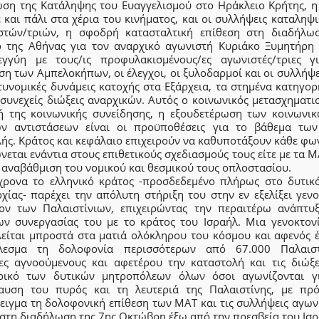
ωση της Κατάληψης του Ευαγγελισμού στο Ηράκλειο Κρήτης, η
 και πάλι στα χέρια του κινήματος, και οι συλλήψεις καταληψ
στών/τριών, η σφοδρή κατασταλτική επίθεση στη διαδήλω
ο της Αθήνας για τον αναρχικό αγωνιστή Κυριάκο Ξυμητήρη 
εγγύη με τους/ις προφυλακισμένους/ες αγωνιστές/τριες γ
η των Αμπελοκήπων, οι έλεγχοι, οι ξυλοδαρμοί και οι συλλήψ
τυνομικές δυνάμεις κατοχής στα Εξάρχεια, τα στημένα κατηγο
 συνεχείς διώξεις αναρχικών. Αυτός ο κοινωνικός μετασχηματι
ή της κοινωνικής συνείδησης, η εξουδετέρωση των κοινωνικ
ών αντιστάσεων είναι οι προϋποθέσεις για το βάθεμα τω
λής. Κράτος και κεφάλαιο επιχειρούν να καθυποτάξουν κάθε φω
εται ενάντια στους επιθετικούς σχεδιασμούς τους είτε με τα Μ
 αναβάθμιση του νομικού και θεσμικού τους οπλοστασίου.
χρονα το ελληνικό κράτος -προσδεδεμένο πλήρως στο δυτικ
χίας- παρέχει την απόλυτη στήριξη του στην εν εξελίξει γεν
ίον των Παλαιστίνιων, επιχειρώντας την περαιτέρω ανάπτυ
ων συνεργασίας του με το κράτος του Ισραήλ. Μια γενοκτον
λείται μπροστά στα ματιά ολόκληρου του κόσμου και αφενός έ
λεσμα τη δολοφονία περισσότερων από 67.000 Παλαιστ
δες αγνοούμενους και αφετέρου την καταστολή και τις διώξε
ρικό των δυτικών μητροπόλεων όλων όσοι αγωνίζονται γ
αυση του πυρός και τη λευτεριά της Παλαιστίνης, με πρ
ειγμα τη δολοφονική επίθεση των ΜΑΤ και τις συλλήψεις αγων
 στη διαδήλωση της 7ης Οκτώβρη έξω από την πρεσβεία του Ισρ