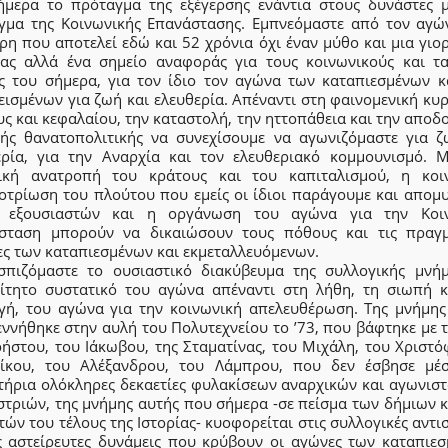
ήμερα το πρόταγμα της εξέγερσης ενάντια στους δυνάστες μ
γμα της Κοινωνικής Επανάστασης. Εμπνεόμαστε από τον αγώ
η που αποτελεί εδώ και 52 χρόνια όχι έναν μύθο και μια γιο
ίας αλλά ένα σημείο αναφοράς για τους κοινωνικούς και τα
ς του σήμερα, για τον ίδιο τον αγώνα των καταπιεσμένων κ
ισμένων για ζωή και ελευθερία. Απέναντι στη φαινομενική κυ
ς και κεφαλαίου, την καταστολή, την ηττοπάθεια και την αποδ
κής θανατοπολιτικής να συνεχίσουμε να αγωνιζόμαστε για ζ
ερία, για την Αναρχία και τον ελευθεριακό κομμουνισμό. 
ική ανατροπή του κράτους και του καπιταλισμού, η κοι
οτρίωση του πλούτου που εμείς οι ίδιοι παράγουμε και απομυ
 εξουσιαστών και η οργάνωση του αγώνα για την Κοι
σταση μπορούν να δικαιώσουν τους πόθους και τις πραγμ
ες των καταπιεσμένων και εκμεταλλευόμενων.
σπιζόμαστε το ουσιαστικό διακύβευμα της συλλογικής μνή
ίτητο συστατικό του αγώνα απέναντι στη λήθη, τη σιωπή κ
γή, του αγώνα για την κοινωνική απελευθέρωση. Της μνήμης
ννήθηκε στην αυλή του Πολυτεχνείου το ’73, που βάφτηκε με 
ρήστου, του Ιάκωβου, της Σταματίνας, του Μιχάλη, του Χριστό
ίκου, του Αλέξανδρου, του Λάμπρου, που δεν έσβησε μέ
τήρια ολόκληρες δεκαετίες φυλακίσεων αναρχικών και αγωνιστ
στριών, της μνήμης αυτής που σήμερα -σε πείσμα των δήμιων κ
ών του τέλους της Ιστορίας- κυοφορείται στις συλλογικές αντι
ις αστείρευτες δυνάμεις που κρύβουν οι αγώνες των καταπιεσ