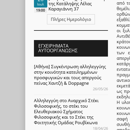
από τ
της Κατάληψης Λέλας
Ιουλ
θεμέλ
Καραγιάννη 37
19:00
ορθών
Πλήρες Ημερολόγιο
εξαθλ
κομμα
οι ξυ
Αντιθ
κράτο
ΕΓΧΕΙΡΉΜΑΤΑ
κοινων
ΑΥΤΟΟΡΓΆΝΩΣΗΣ
των ε
απεργ
κατάρ
[Αθήνα] Συγκέντρωση αλληλεγγύης
εντα
στην κοινότητα κατειλημμένων
πραγ
προσφυγικών και τους απεργούς
αντικ
πείνας Χαντζή & Doppagne
εκμετ
26/05/26
ως πρ
εκδηλ
Αλληλεγγύη στο Αναρχικό Στέκι
Η υλο
Φιλοσοφικής, το στέκι του
κοινω
Ελευθεριακού Σχήματος
κοινω
Φιλοσοφικής και το Στέκι της
σαφή 
Φοιτητικής Ομάδας Ρουβίκωνα
συνθή
18/04/26
αποδε