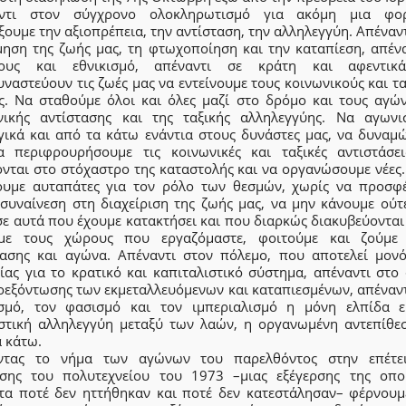
αντι στον σύγχρονο ολοκληρωτισμό για ακόμη μια φο
ουμε την αξιοπρέπεια, την αντίσταση, την αλληλεγγύη. Απέναν
μηση της ζωής μας, τη φτωχοποίηση και την καταπίεση, απένα
μους και εθνικισμό, απέναντι σε κράτη και αφεντικ
ναστεύουν τις ζωές μας να εντείνουμε τους κοινωνικούς και τ
ς. Να σταθούμε όλοι και όλες μαζί στο δρόμο και τους αγών
νικής αντίστασης και της ταξικής αλληλεγγύης. Να αγωνι
γικά και από τα κάτω ενάντια στους δυνάστες μας, να δυναμ
α περιφρουρήσουμε τις κοινωνικές και ταξικές αντιστάσε
ονται στο στόχαστρο της καταστολής και να οργανώσουμε νέες.
ουμε αυταπάτες για τον ρόλο των θεσμών, χωρίς να προσφ
 συναίνεση στη διαχείριση της ζωής μας, να μην κάνουμε ούτ
ε αυτά που έχουμε κατακτήσει και που διαρκώς διακυβεύονται
με τους χώρους που εργαζόμαστε, φοιτούμε και ζούμε 
τασης και αγώνα. Απέναντι στον πόλεμο, που αποτελεί μον
ίας για το κρατικό και καπιταλιστικό σύστημα, απέναντι στο 
οεξόντωσης των εκμεταλλευόμενων και καταπιεσμένων, απέναντ
ισμό, τον φασισμό και τον ιμπεριαλισμό η μόνη ελπίδα ε
ιστική αλληλεγγύη μεταξύ των λαών, η οργανωμένη αντεπίθε
 κάτω.
ντας το νήμα των αγώνων του παρελθόντος στην επέτε
ρσης του πολυτεχνείου του 1973 –μιας εξέγερσης της οπο
τα ποτέ δεν ηττήθηκαν και ποτέ δεν κατεστάλησαν– φέρνουμ