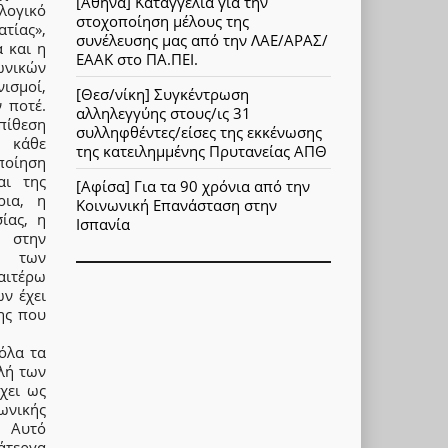
[Αθήνα] Καταγγελία για την
λογικό
στοχοποίηση μέλους της
τίας»,
συνέλευσης μας από την ΛΑΕ/ΑΡΑΣ/
 και η
ΕΑΑΚ στο ΠΑ.ΠΕΙ.
ωνικών
ισμοί,
[Θεσ/νίκη] Συγκέντρωση
 ποτέ.
αλληλεγγύης στους/ις 31
πίθεση
συλληφθέντες/είσες της εκκένωσης
ε κάθε
της κατειλημμένης Πρυτανείας ΑΠΘ
οποίηση
αι της
[Αφίσα] Για τα 90 χρόνια από την
ρια, η
Κοινωνική Επανάσταση στην
ίας, η
Ισπανία
 στην
η των
αιτέρω
ν έχει
ης που
όλα τα
λή των
χει ως
ωνικής
. Αυτό
άτεργα