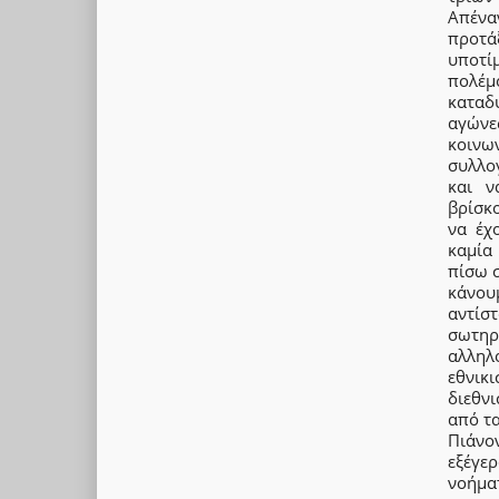
Απέν
προτάξ
υποτί
πολέ
καταδυ
αγώνε
κοινω
συλλο
και ν
βρίσκ
να έχ
καμία
πίσω σ
κάνου
αντίσ
σωτηρ
αλληλ
εθνικ
διεθν
από τα
Πιάνο
εξέγε
νοήμα