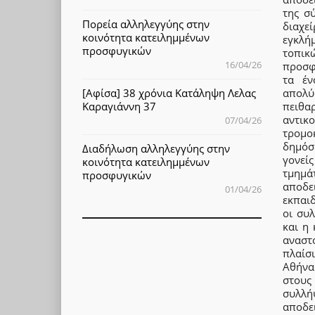
της σ
Πορεία αλληλεγγύης στην
διαχε
κοινότητα κατειλημμένων
εγκλή
προσφυγικών
τοπικ
16/04/26
προσφ
τα έν
απολύ
[Αφίσα] 38 χρόνια Κατάληψη Λελας
πειθα
Καραγιάννη 37
αντικ
07/04/26
τρομο
δημόσι
Διαδήλωση αλληλεγγύης στην
γονεί
κοινότητα κατειλημμένων
τμημά
προσφυγικών
αποδε
01/04/26
εκπαιδ
οι συ
και η
αναστ
πλαίσ
Αθήνα
στους
συλλή
αποδε