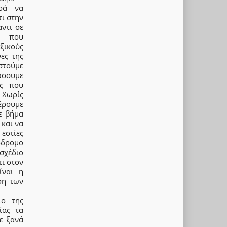
ρά να
τι στην
ντι σε
ά που
αξικούς
ες της
στούμε
ώσουμε
ις που
 Χωρίς
έρουμε
ε βήμα
 και να
εστίες
όδρομο
σχέδιο
ι στον
ίναι η
ση των
ιο της
ίας τα
ε ξανά