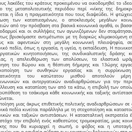
ους λακέδες του κράτους προκειμένου να οικοδομηθεί το ιδεο
ιο της μεταπολιτευτικής περιόδου περί «νίκης της δημοκρα
εται η ίδια η πραγματικότητα που τους διαψεύδει. Η φτώχεια
ίωση των καταπιεσμένων, ο αποκλεισμός μεγάλων κοιν
τιών από την πρόσβαση στα βασικά κοινωνικά αγαθά, οι βασαν
λοδαρμοί και οι συλλήψεις των αγωνιζόμενων δεν σταμάτησαν
έτως βρισκόμαστε αντιμέτωποι με τη διαρκώς κλιμακούμενη ε
υς και αφεντικών στη μεγάλη κοινωνική πλειοψηφία, σ
ικό πεδίο, όπως η εργασία, η υγεία, η εκπαίδευση. Η ποινικ
ργατικών κινητοποιήσεων, της συνδικαλιστικής δράσης κ
ίας, η απελευθέρωση των απολύσεων, τα ελαστικά ωρά
γηση του 8ώρου και η θέσπιση 6ήμερης και 13ώρης εργασ
τικοποίηση των συνθηκών εργασίας και η συρρίκνωση
ματικότητα του κατώτατου μισθού αποτελούν μέρ
οινωνικών και αντεργατικών αναδιαρθρώσεων για την περ
άλλευση και καταπίεση των από τα κάτω, η επιβολή των οποίω
οϋπόθεση το τσάκισμα κάθε κοινωνικής και ταξικής αντίστασ
ώνεται.
ποίηση μιας άκρως επιθετικής πολιτικής αναδιαρθρώσεων σε 
νικά πεδία κινείται παράλληλα με τη στοχοποίηση και καταστο
νικών και ταξικών αντιστάσεων. Η κατασταλτική εκστρατεία έ
στόχο την επιβολή ενός καθεστώτος τρομοκρατίας, μιας κοιν
κης που θα κυριαρχεί η σιωπή, ο φόβος και η υποταγή
ικνύει και η ραγδαία αύξηση των εργατικών δολοφονιών στα κ