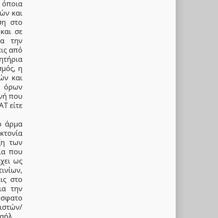
 όποια
ιών και
ση στο
και σε
ια την
εις από
ρητήρια
σμός, η
ών και
ν όρων
νή που
ΑΤ είτε
ό άρμα
οκτονία
ξη των
ία που
χει ως
ινίων,
ις στο
ια την
όσφατο
ιστών/
αήλ.