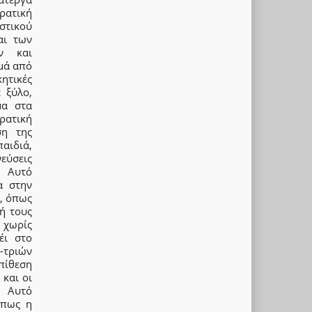
ρατική
στικού
αι των
ών και
μά από
ητικές
 ξύλο,
μα στα
ρατική
ση της
παιδιά,
εύσεις
. Αυτό
α στην
ς, όπως
ή τους
 χωρίς
έι στο
-τριών
πίθεση
και οι
. Αυτό
όπως η