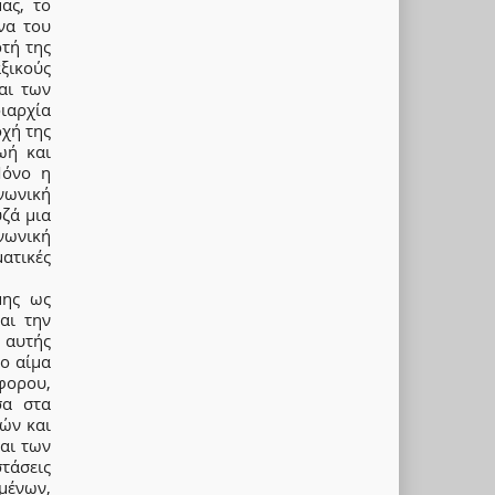
ας, το
να του
ρτή της
ξικούς
αι των
ριαρχία
οχή της
ωή και
Μόνο η
νωνική
ζά μια
νωνική
ατικές
μης ως
αι την
 αυτής
το αίμα
φορου,
σα στα
ών και
αι των
στάσεις
μένων,