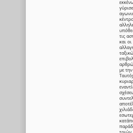
εκκέν
γύρισε
αγωνι
κέντρ
αλληλ
υπόθεσ
τις ασ
και οι
αλλαγ
ταξικ
επιβο
αρθρών
με την
Tαυτό
κυριαρ
εναντ
σχέσε
συντε
αποτέ
χιλιά
εσωτε
κατάπ
παράδ
τριών