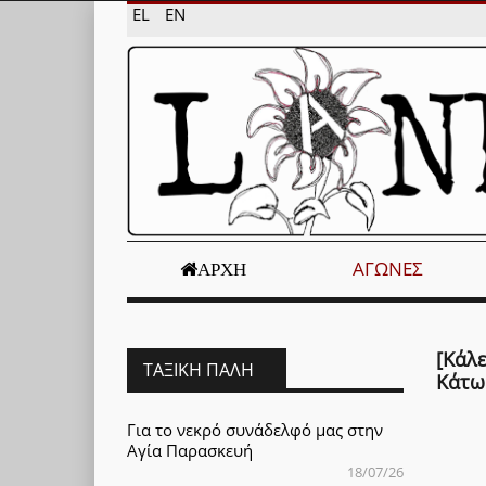
EL
EN
ΑΓΏΝΕΣ
ΑΡΧΉ
[Κάλ
ΤΑΞΙΚΉ ΠΆΛΗ
Κάτω
Για το νεκρό συνάδελφό μας στην
Αγία Παρασκευή
18/07/26