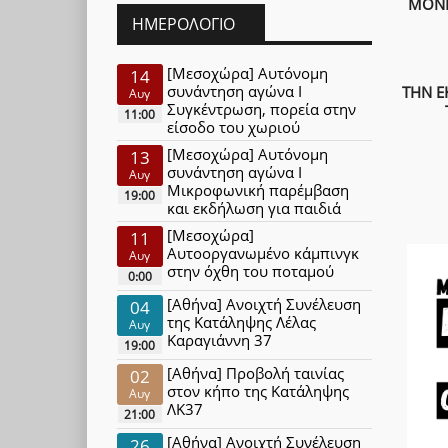
ΜΟΝΗ
ΗΜΕΡΟΛΌΓΙΟ
[Μεσοχώρα] Αυτόνομη
14
συνάντηση αγώνα Ι
ΤΗΝ Ε
Αυγ
Συγκέντρωση, πορεία στην
11:00
είσοδο του χωριού
[Μεσοχώρα] Αυτόνομη
13
συνάντηση αγώνα Ι
Αυγ
Μικροφωνική παρέμβαση
19:00
και εκδήλωση για παιδιά
[Μεσοχώρα]
11
Αυτοοργανωμένο κάμπινγκ
Αυγ
στην όχθη του ποταμού
0:00
[Αθήνα] Ανοιχτή Συνέλευση
04
της Κατάληψης Λέλας
Αυγ
Καραγιάννη 37
19:00
[Αθήνα] Προβολή ταινίας
02
στον κήπο της Κατάληψης
Αυγ
ΛΚ37
21:00
[Αθήνα] Ανοιχτή Συνέλευση
26