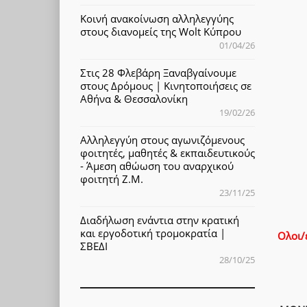
Κοινή ανακοίνωση αλληλεγγύης
στους διανομείς της Wolt Κύπρου
01/04/26
Στις 28 Φλεβάρη Ξαναβγαίνουμε
στους Δρόμους | Κινητοποιήσεις σε
Αθήνα & Θεσσαλονίκη
19/02/26
Αλληλεγγύη στους αγωνιζόμενους
φοιτητές, μαθητές & εκπαιδευτικούς
- Άμεση αθώωση του αναρχικού
φοιτητή Ζ.Μ.
23/11/25
Διαδήλωση ενάντια στην κρατική
και εργοδοτική τρομοκρατία |
Ολοι/
ΣΒΕΔΙ
28/10/25