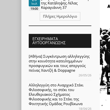
της Κατάληψης Λέλας
Ιουλ
Καραγιάννη 37
19:00
Πλήρες Ημερολόγιο
ΕΓΧΕΙΡΉΜΑΤΑ
ΑΥΤΟΟΡΓΆΝΩΣΗΣ
[Αθήνα] Συγκέντρωση αλληλεγγύης
στην κοινότητα κατειλημμένων
προσφυγικών και τους απεργούς
πείνας Χαντζή & Doppagne
26/05/26
Αλληλεγγύη στο Αναρχικό Στέκι
Φιλοσοφικής, το στέκι του
Ελευθεριακού Σχήματος
Φιλοσοφικής και το Στέκι της
Φοιτητικής Ομάδας Ρουβίκωνα
18/04/26