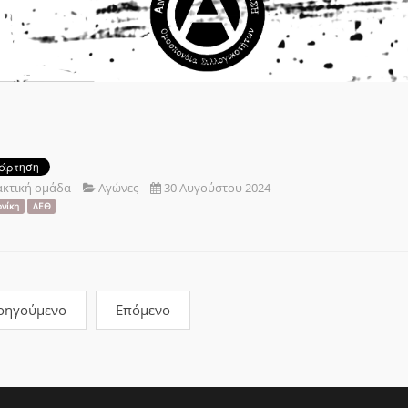
ακτική ομάδα
Αγώνες
30 Αυγούστου 2024
νίκη
ΔΕΘ
οηγούμενο
Επόμενο