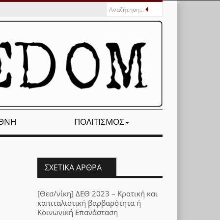
ΕΘΝΉ
ΠΟΛΙΤΙΣΜΌΣ
ΣΧΕΤΙΚΆ ΆΡΘΡΑ
[Θεσ/νίκη] ΔΕΘ 2023 – Κρατική και
καπιταλιστική βαρβαρότητα ή
Κοινωνική Επανάσταση