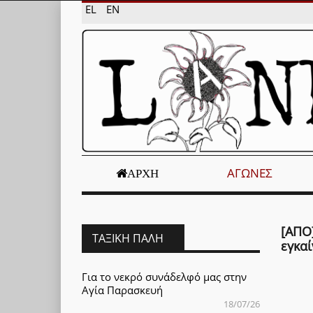
EL
EN
ΑΓΏΝΕΣ
ΑΡΧΉ
[AΠΟ]
ΤΑΞΙΚΉ ΠΆΛΗ
εγκαί
Για το νεκρό συνάδελφό μας στην
Αγία Παρασκευή
18/07/26