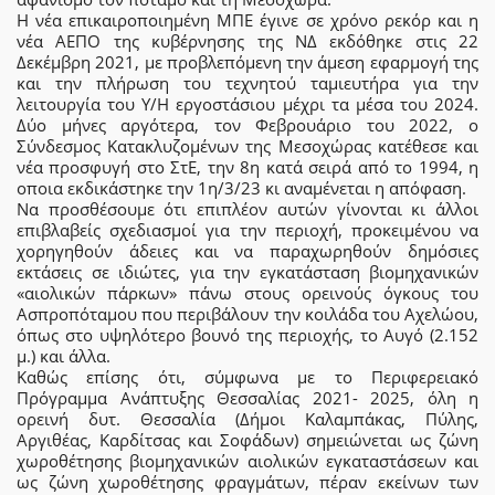
Η νέα επικαιροποιημένη ΜΠΕ έγινε σε χρόνο ρεκόρ και η
νέα ΑΕΠΟ της κυβέρνησης της ΝΔ εκδόθηκε στις 22
Δεκέμβρη 2021, με προβλεπόμενη την άμεση εφαρμογή της
και την πλήρωση του τεχνητού ταμιευτήρα για την
λειτουργία του Υ/Η εργοστάσιου μέχρι τα μέσα του 2024.
Δύο μήνες αργότερα, τον Φεβρουάριο του 2022, ο
Σύνδεσμος Κατακλυζομένων της Μεσοχώρας κατέθεσε και
νέα προσφυγή στο ΣτΕ, την 8η κατά σειρά από το 1994, η
οποια εκδικάστηκε την 1η/3/23 κι αναμένεται η απόφαση.
Να προσθέσουμε ότι επιπλέον αυτών γίνονται κι άλλοι
επιβλαβείς σχεδιασμοί για την περιοχή, προκειμένου να
χορηγηθούν άδειες και να παραχωρηθούν δημόσιες
εκτάσεις σε ιδιώτες, για την εγκατάσταση βιομηχανικών
«αιολικών πάρκων» πάνω στους ορεινούς όγκους του
Ασπροπόταμου που περιβάλουν την κοιλάδα του Αχελώου,
όπως στο υψηλότερο βουνό της περιοχής, το Αυγό (2.152
μ.) και άλλα.
Καθώς επίσης ότι, σύμφωνα με το Περιφερειακό
Πρόγραμμα Ανάπτυξης Θεσσαλίας 2021- 2025, όλη η
ορεινή δυτ. Θεσσαλία (Δήμοι Καλαμπάκας, Πύλης,
Αργιθέας, Καρδίτσας και Σοφάδων) σημειώνεται ως ζώνη
χωροθέτησης βιομηχανικών αιολικών εγκαταστάσεων και
ως ζώνη χωροθέτησης φραγμάτων, πέραν εκείνων των