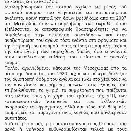
το κράτος και το κεφάλαιο.
Αντιλαµβανόµενοι τον ποταµό Aχελώο ως µέρος τού
φυσικού κόσµου που λεηλατείται και καταστρέφεται
ανελέητα, κοινή πεποίθηση όσων βρεθήκαµε από το 2007
στη Μεσοχώρα ήταν να παρέµβουµε εκεί ακριβώς όπου
εξελίσσονται οι καταστροφικές δραστηριότητες για να
συµβάλουµε στην αφύπνιση συνειδήσεων και στην
αναζωπύρωση του αγώνα τόσο ενάντια στα φράγµατα και
την εκτροπή του ποταµού, όπως επίσης τις αµµοληψίες και
την αποψίλωση των παρόχθιων δασών, όσο κι ενάντια
στην συνολικότερη επίθεση που υφίσταται ο φυσικός
κόσμος.
Πολλοί αγωνιζόμενοι κάτοικοι της Μεσοχώρας από τα
μέσα της δεκαετίας του 1980 μέχρι και σήμερα διάλεξαν
τον αξιοπρεπή δρόµο του αγώνα και είναι στο χέρι τους να
τον συνεχίσουν και σήµερα, απέναντι στις εξουσίες που
επιβουλεύονται το χωριό, τα συµφέροντα που παίζονται
στις πλάτες τους για χάρη του κράτους, της ΔΕΗ, των
κατασκευαστικών εταιρειών και των μελλοντικών
αγοραστών του φράγματος, αλλά και πέρα από θεσµικές,
κοµµατικές και παραγοντίστικες λογικές που καλλιεργούν
αυταπάτες.
Από τη µεριά µας, μη εμπιστευόμενοι τους θεσμούς που
αργά ή γρήγορα ευθυγραμμίζονται τελικά με τους