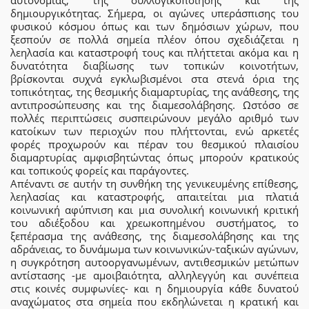
δημιουργικότητας. Σήμερα, οι αγώνες υπεράσπισης του
φυσικού κόσμου όπως και των δημόσιων χώρων, που
ξεσπούν σε πολλά σημεία πλέον όπου σχεδιάζεται η
λεηλασία και καταστροφή τους και πλήττεται ακόμα και η
δυνατότητα διαβίωσης των τοπικών κοινοτήτων,
βρίσκονται συχνά εγκλωβισμένοι στα στενά όρια της
τοπικότητας, της θεσμικής διαμαρτυρίας, της ανάθεσης, της
αντιπροσώπευσης και της διαμεσολάβησης. Ωστόσο σε
πολλές περιπτώσεις συσπειρώνουν μεγάλο αριθμό των
κατοίκων των περιοχών που πλήττονται, ενώ αρκετές
φορές προχωρούν και πέραν του θεσμικού πλαισίου
διαμαρτυρίας αμφισβητώντας όπως μπορούν κρατικούς
και τοπικούς φορείς και παράγοντες.
Απέναντι σε αυτήν τη συνθήκη της γενικευμένης επίθεσης,
λεηλασίας και καταστροφής, απαιτείται μια πλατιά
κοινωνική αφύπνιση και μια συνολική κοινωνική κριτική
του αδιέξοδου και χρεωκοπημένου συστήματος, το
ξεπέρασμα της ανάθεσης, της διαμεσολάβησης και της
αδράνειας, το δυνάμωμα των κοινωνικών-ταξικών αγώνων,
η συγκρότηση αυτοοργανωμένων, αντιθεσμικών μετώπων
αντίστασης -με αμοιβαιότητα, αλληλεγγύη και συνέπεια
στις κοινές συμφωνίες- και η δημιουργία κάθε δυνατού
αναχώματος στα σημεία που εκδηλώνεται η κρατική και