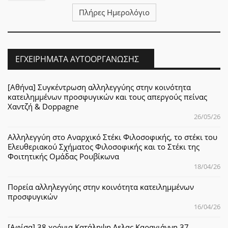
Πλήρες Ημερολόγιο
ΕΓΧΕΙΡΉΜΑΤΑ ΑΥΤΟΟΡΓΆΝΩΣΗΣ
[Αθήνα] Συγκέντρωση αλληλεγγύης στην κοινότητα
κατειλημμένων προσφυγικών και τους απεργούς πείνας
Χαντζή & Doppagne
26/05/26
Αλληλεγγύη στο Αναρχικό Στέκι Φιλοσοφικής, το στέκι του
Ελευθεριακού Σχήματος Φιλοσοφικής και το Στέκι της
Φοιτητικής Ομάδας Ρουβίκωνα
18/04/26
Πορεία αλληλεγγύης στην κοινότητα κατειλημμένων
προσφυγικών
16/04/26
[Αφίσα] 38 χρόνια Κατάληψη Λελας Καραγιάννη 37