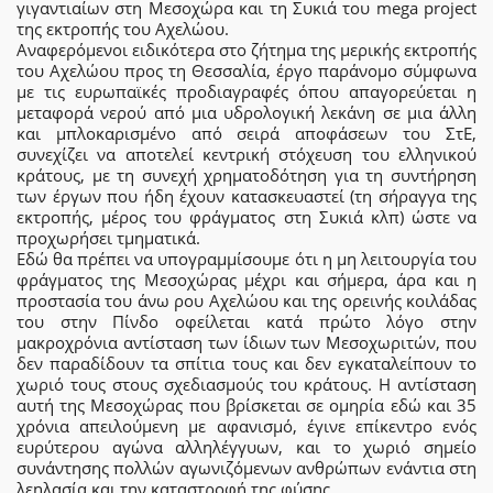
γιγαντιαίων στη Μεσοχώρα και τη Συκιά του mega project
της εκτροπής του Αχελώου.
Αναφερόμενοι ειδικότερα στο ζήτηµα της μερικής εκτροπής
του Αχελώου προς τη Θεσσαλία, έργο παράνομο σύμφωνα
με τις ευρωπαϊκές προδιαγραφές όπου απαγορεύεται η
μεταφορά νερού από μια υδρολογική λεκάνη σε μια άλλη
και μπλοκαρισμένο από σειρά αποφάσεων του ΣτΕ,
συνεχίζει να αποτελεί κεντρική στόχευση του ελληνικού
κράτους, µε τη συνεχή χρηµατοδότηση για τη συντήρηση
των έργων που ήδη έχουν κατασκευαστεί (τη σήραγγα της
εκτροπής, μέρος του φράγµατος στη Συκιά κλπ) ώστε να
προχωρήσει τµηµατικά.
Εδώ θα πρέπει να υπογραμμίσουμε ότι η μη λειτουργία του
φράγματος της Μεσοχώρας μέχρι και σήμερα, άρα και η
προστασία του άνω ρου Αχελώου και της ορεινής κοιλάδας
του στην Πίνδο οφείλεται κατά πρώτο λόγο στην
μακροχρόνια αντίσταση των ίδιων των Μεσοχωριτών, που
δεν παραδίδουν τα σπίτια τους και δεν εγκαταλείπουν το
χωριό τους στους σχεδιασμούς του κράτους. Η αντίσταση
αυτή της Μεσοχώρας που βρίσκεται σε ομηρία εδώ και 35
χρόνια απειλούμενη με αφανισμό, έγινε επίκεντρο ενός
ευρύτερου αγώνα αλληλέγγυων, και το χωριό σημείο
συνάντησης πολλών αγωνιζόμενων ανθρώπων ενάντια στη
λεηλασία και την καταστροφή της φύσης.