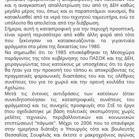
και η αναγκαστική απαλλοτρίωση του από τη ΔΕΗ καθώς
μεγάλο μέρος του, όπως και οι παραποτάµιοι οικισµοί, θα
κατακλυσθεί από τα νερά του τεχνητού ταµιευτήρα, ενώ το
υπόλοιπο θα απειλείται από την διάβρωση.
Σήµερα, αυτή η καταστροφική για την περιοχή προοπτική,
είναι ορατή περισσότερο από κάθε άλλη φορά από τότε
που ξεκίνησαν να κατασκευάζονται τα γιγαντιαία
φράγµατα στα μέσα της δεκαετίας του 1980.
Να σημειωθεί ότι το 1985 επισκέφθηκαν τη Μεσοχώρα
παράγοντες της τότε κυβέρνησης του ΠΑΣΟΚ και της ΔΕΗ,
χειραγωγώντας τους κατοίκους με υποσχέσεις ότι το έργο
θα ήταν για την προκοπή του τόπου κι αποκρύβοντας τις
πραγματικές φαραωνικές διαστάσεις του και τις ολέθριες
συνέπειες του για το χωριό και την ορεινή κοιλάδα του
Αχελώου.
Μετά τις έντονες αντιδράσεις των κατοίκων (όταν
συνειδητοποίησαν τις καταστροφικές συνέπειες του
φράγματος) και τις συνεχείς προσφυγές στο ΣτΕ το έργο
(που σχεδιάστηκε με βάση πολιτικές σκοπιμότητες χωρίς
μελέτες τεχνικών, περιβαλλοντικών και κοινωνικών
επιπτώσεων) "πάγωσε". Μέχρι το 2006 που το επανέφερε
στην ημερήσια διάταξη ο Υπουργός τότε και βουλευτής
Θεσσαλίας Σουφλιάς και έκτοτε ο μακροχρόνιος αγώνας