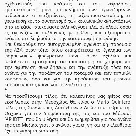
σχεδιασμούς του κράτους και του κεφάλαιου,
εμπιστευόμενοι μόνο τα κινήματα των αγωνιζόμενων
ανθρώπων κι επιζητώντας τη ριζοσπαστικοποίηση, τη
γενίκευση και το συντονισµό των κοινωνικών αντιστάσεων
από τα κάτω, στεκόµαστε αλληλέγγυοι πλάι σε όλους όσοι/
ες αγωνίζονται συλλογικά, με σθένος και αξιοπρέπεια
ενάντια στη λεηλασία και την καταστροφή της φύσης.
Και θεωρούµε την αυτοργανωμένη αγωνιστική παρουσία
της ΑΣΑ στον τόπο όπου διαπράττεται το έγκληµα των
φαραωνικών φραγµάτων πάνω στον Αχελώο και
μεθοδεύεται η εκτροπή του, απαραίτητη και χρήσιµη για
την αφύπνιση συνειδήσεων και την ανάπτυξη τόσο του
αγώνα για την προάσπιση του ποταμού και των τοπικών
κοινωνιών, όσο και για την προάσπιση του φυσικού
κόσµου και της κοινωνίας συνολικότερα.
*
Να προσθέσουμε τέλος, ότι καλεσμένος μας φέτος στις
εκδηλώσεις στην Μεσοχώρα θα είναι ο Mario Quintero,
μέλος της Συνέλευσης Αυτόχθονων Λαών του Ισθμού της
Οαχάκα για την Υπεράσπιση της Γης και του Εδάφους
(APIIDTT). που θα μιλήσει και θα ενημερώσει για τον αγώνα
της στο Μεξικό, γιατί ο αγώνας για τη γη και την ελευθερία
έχει παγκόσμια διάσταση.