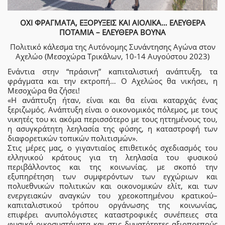
ΟΧΙ ΦΡΑΓΜΑΤΑ, ΕΞΟΡΥΞΕΙΣ ΚΑΙ ΑΙΟΛΙΚΑ… ΕΛΕΥΘΕΡΑ
ΠΟΤΑΜΙΑ – ΕΛΕΥΘΕΡΑ ΒΟΥΝΑ
Πολιτικό κάλεσμα της Αυτόνομης Συνάντησης Αγώνα στον
Αχελώο (Μεσοχώρα Τρικάλων, 10-14 Αυγούστου 2023)
Ενάντια στην “πράσινη” καπιταλιστική ανάπτυξη, τα
φράγματα και την εκτροπή… Ο Αχελώος θα νικήσει, η
Μεσοχώρα θα ζήσει!
«Η ανάπτυξη ήταν, είναι και θα είναι καταρχάς ένας
ξεριζωμός. Ανάπτυξη είναι ο οικονομικός πόλεμος, με τους
νικητές του κι ακόμα περισσότερο με τους ηττημένους του,
η ασυγκράτητη λεηλασία της φύσης, η καταστροφή των
διαφορετικών τοπικών πολιτισμών».
Στις μέρες μας, ο γιγαντιαίος επιθετικός σχεδιασμός του
ελληνικού κράτους για τη λεηλασία του φυσικού
περιβάλλοντος και της κοινωνίας. με σκοπό την
εξυπηρέτηση των συμφερόντων των εγχώριων και
πολυεθνικών πολιτικών και οικονομικών ελίτ, και των
ενεργειακών αναγκών του χρεοκοπημένου κρατικού–
καπιταλιστικού τρόπου οργάνωσης της κοινωνίας,
επιφέρει ανυπολόγιστες καταστροφικές συνέπειες στα
φυσικά οικοσυστήματα και στις δυνατότητες αξιοπρεπούς