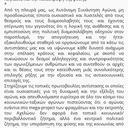
*
Από τη πλευρά µας, ως Αυτόνοµη Συνάντηση Αγώνα, µη
προσδοκώντας τίποτα ουσιαστικό και λυσιτελές από τους
θεσµούς και τους διαµεσολαβητές τους -και έχοντας
επίγνωση του γεγονότος ότι η λογική της ανάθεσης και η
εμπιστοσύνη στη πολιτική διαμεσολάβηση οδηγούν στον
παροπλισμό, την απογοήτευση και την ήττα-
εξακολουθούμε σταθερά να οργανώνουµε από τα κάτω τις
αντιστάσεις µας και να υψώνουμε κάθε δυνατό ανάχωµα
στην επέλαση κράτους και κεφαλαίου, µε σκοπό να
πυκνώσουν οι δεσµοί αλληλεγγύης και συντροφικότητας
των αγωνιζόµενων ανθρώπων και να συντεθούν οι αρχές
και οι θέσεις τους στην κατεύθυνση µιάς συνολικότερης
επιλογής ρήξης µε την εξουσία και τις αντικοινωνικές
επιταγές της.
Στηρίζουµε τις τοπικές πρωτοβουλίες αντίστασης οι οποίες
είναι ουσιαστικές για τη δυναµική και την εξέλιξη του
αγώνα, και απευθυνόµαστε ευρύτερα σε όλο τον κόσµο του
κοινωνικών-ταξικών αγώνων πιστεύοντας ότι ο αγώνας
ενάντια στο mega-project των φραγμάτων και την εκτροπής
του Αχελώου δεν αφορά ένα τοπικό κοινωνικό/
περιβαλλοντικό ζήτηµα, αλλά ένα κεντρικό πολιτικό
ζήτηµα, την υπεράσπιση της φύσης και της κοινωνίας από