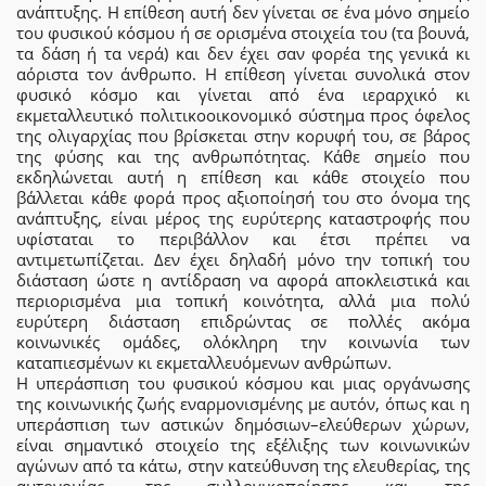
ανάπτυξης. Η επίθεση αυτή δεν γίνεται σε ένα μόνο σημείο
του φυσικού κόσμου ή σε ορισμένα στοιχεία του (τα βουνά,
τα δάση ή τα νερά) και δεν έχει σαν φορέα της γενικά κι
αόριστα τον άνθρωπο. Η επίθεση γίνεται συνολικά στον
φυσικό κόσμο και γίνεται από ένα ιεραρχικό κι
εκμεταλλευτικό πολιτικοοικονομικό σύστημα προς όφελος
της ολιγαρχίας που βρίσκεται στην κορυφή του, σε βάρος
της φύσης και της ανθρωπότητας. Κάθε σημείο που
εκδηλώνεται αυτή η επίθεση και κάθε στοιχείο που
βάλλεται κάθε φορά προς αξιοποίησή του στο όνομα της
ανάπτυξης, είναι μέρος της ευρύτερης καταστροφής που
υφίσταται το περιβάλλον και έτσι πρέπει να
αντιμετωπίζεται. Δεν έχει δηλαδή μόνο την τοπική του
διάσταση ώστε η αντίδραση να αφορά αποκλειστικά και
περιορισμένα μια τοπική κοινότητα, αλλά μια πολύ
ευρύτερη διάσταση επιδρώντας σε πολλές ακόμα
κοινωνικές ομάδες, ολόκληρη την κοινωνία των
καταπιεσμένων κι εκμεταλλευόμενων ανθρώπων.
Η υπεράσπιση του φυσικού κόσμου και μιας οργάνωσης
της κοινωνικής ζωής εναρμονισμένης με αυτόν, όπως και η
υπεράσπιση των αστικών δημόσιων–ελεύθερων χώρων,
είναι σημαντικό στοιχείο της εξέλιξης των κοινωνικών
αγώνων από τα κάτω, στην κατεύθυνση της ελευθερίας, της
αυτονομίας, της συλλογικοποίησης και της