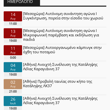
ΗΜΕΡΟΛΌΓΙΟ
[Μεσοχώρα] Αυτόνομη συνάντηση αγώνα Ι
14
Συγκέντρωση, πορεία στην είσοδο του χωριού
Αυγ
11:00
[Μεσοχώρα] Αυτόνομη συνάντηση αγώνα Ι
13
Μικροφωνική παρέμβαση και εκδήλωση για
Αυγ
παιδιά
19:00
[Μεσοχώρα] Αυτοοργανωμένο κάμπινγκ στην
11
όχθη του ποταμού
Αυγ
0:00
[Αθήνα] Ανοιχτή Συνέλευση της Κατάληψης
04
Λέλας Καραγιάννη 37
Αυγ
19:00
[Αθήνα] Προβολή ταινίας στον κήπο της
02
Κατάληψης ΛΚ37
Αυγ
21:00
[Αθήνα] Ανοιχτή Συνέλευση της Κατάληψης
26
Λέλας Καραγιάννη 37
Ιουλ
19:00