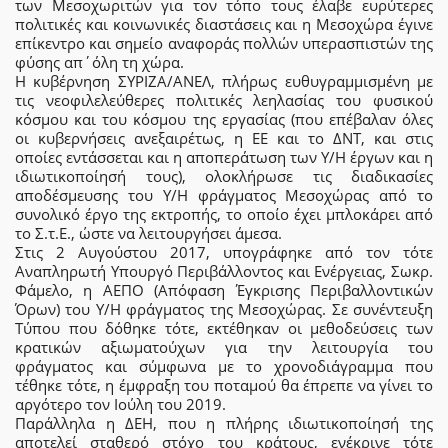
των Μεσοχωριτών για τον τόπο τους έλαβε ευρύτερες
πολιτικές και κοινωνικές διαστάσεις και η Μεσοχώρα έγινε
επίκεντρο και σημείο αναφοράς πολλών υπερασπιστών της
φύσης απ΄όλη τη χώρα.
Η κυβέρνηση ΣΥΡΙΖΑ/ΑΝΕΛ, πλήρως ευθυγραµµισµένη με
τις νεοφιλελεύθερες πολιτικές λεηλασίας του φυσικού
κόσµου και του κόσµου της εργασίας (που επέβαλαν όλες
οι κυβερνήσεις ανεξαιρέτως, η ΕΕ και το ΔΝΤ, και στις
οποίες εντάσσεται και η αποπεράτωση των Υ/Η έργων και η
ιδιωτικοποίησή τους), ολοκλήρωσε τις διαδικασίες
αποδέσµευσης του Υ/Η φράγµατος Μεσοχώρας από το
συνολικό έργο της εκτροπής, το οποίο έχει µπλοκάρει από
το Σ.τ.Ε., ώστε να λειτουργήσει άµεσα.
Στις 2 Αυγούστου 2017, υπογράφηκε από τον τότε
Αναπληρωτή Υπουργό Περιβάλλοντος και Ενέργειας, Σωκρ.
Φάµελο, η ΑΕΠΟ (Απόφαση Έγκρισης Περιβαλλοντικών
Όρων) του Υ/Η φράγµατος της Μεσοχώρας. Σε συνέντευξη
Τύπου που δόθηκε τότε, εκτέθηκαν οι µεθοδεύσεις των
κρατικών αξιωµατούχων για την λειτουργία του
φράγµατος και σύμφωνα με το χρονοδιάγραµµα που
τέθηκε τότε, η έµφραξη του ποταµού θα έπρεπε να γίνει το
αργότερο τον Ιούλη του 2019.
Παράλληλα η ΔΕΗ, που η πλήρης ιδιωτικοποίησή της
αποτελεί σταθερό στόχο του κράτους, ενέκρινε τότε