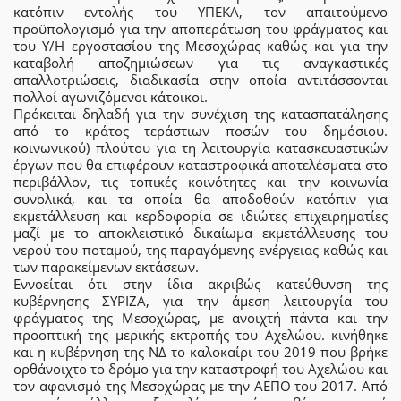
κατόπιν εντολής του ΥΠΕΚΑ, τον απαιτούµενο
προϋπολογισµό για την αποπεράτωση του φράγµατος και
του Υ/Η εργοστασίου της Μεσοχώρας καθώς και για την
καταβολή αποζηµιώσεων για τις αναγκαστικές
απαλλοτριώσεις, διαδικασία στην οποία αντιτάσσονται
πολλοί αγωνιζόμενοι κάτοικοι.
Πρόκειται δηλαδή για την συνέχιση της κατασπατάλησης
από το κράτος τεράστιων ποσών του δημόσιου.
κοινωνικού) πλούτου για τη λειτουργία κατασκευαστικών
έργων που θα επιφέρουν καταστροφικά αποτελέσµατα στο
περιβάλλον, τις τοπικές κοινότητες και την κοινωνία
συνολικά, και τα οποία θα αποδοθούν κατόπιν για
εκµετάλλευση και κερδοφορία σε ιδιώτες επιχειρηματίες
µαζί µε το αποκλειστικό δικαίωµα εκµετάλλευσης του
νερού του ποταµού, της παραγόμενης ενέργειας καθώς και
των παρακείµενων εκτάσεων.
Εννοείται ότι στην ίδια ακριβώς κατεύθυνση της
κυβέρνησης ΣΥΡΙΖΑ, για την άμεση λειτουργία του
φράγματος της Μεσοχώρας, με ανοιχτή πάντα και την
προοπτική της μερικής εκτροπής του Αχελώου. κινήθηκε
και η κυβέρνηση της ΝΔ το καλοκαίρι του 2019 που βρήκε
ορθάνοιχτο το δρόμο για την καταστροφή του Αχελώου και
τον αφανισμό της Μεσοχώρας με την ΑΕΠΟ του 2017. Από