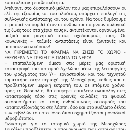
καπιταλιστική επιθετικότητα.
Απέναντι στο δυστοπικό μέλλον που μας επιφυλάσσουν οι
ελίτ της εξουσίας και του πλούτου, υπάρχει η επιλογή της
συλλογικής αντίστασης και του αγώνα. Να τους θυμίσουμε
τι μπορεί να συμβεί όταν οι άνθρωποι παίρνουν συλογικά
τις ζωές τους στα χέρια τους κι αντιστέκονται οργανωμένα,
μαζικά και μαχητικά στους σχεδιασμούς τους. Οι
κοινωνικές – ταξικές αντιστάσεις είναι ζωντανές και
μπορούν να νικήσουν!
ΝΑ ΓΚΡΕΜΙΣΤΕΙ ΤΟ ΦΡΑΓΜΑ ΝΑ ΖΗΣΕΙ ΤΟ ΧΩΡΙΟ -
ΕΛΕΥΘΕΡΑ ΝΑ ΤΡΕΧΕΙ ΓΙΑ ΠΑΝΤΑ ΤΟ ΝΕΡΟ!
Η επαπειλούµενη άμεσα στις µέρες µας οριστική
καταστροφή του ποταµού Αχελώου µέσω της λειτουργίας
του φράγµατος του Υ/Η εργοστασίου και του τεχνητού
ταµιευτήρα στην περιοχή της Μεσοχώρας, καθώς και η
προβλεπόμενη μερική εκτροπή του, σε επόµενο χρόνο,
προς τη Θεσσαλία, θα επιφέρει επιπλέον ανυπολόγιστες
καταστροφές τόσο στις ορεινές κοιλάδες, τα φυσικά
οικοσυστήµατα και τους ανθρώπινους οικισµούς του
καταποντίζοντάς τα στη λάσπη, όσο και στο ευάλωτο δέλτα
των εκβολών του στο Ιόνιο όπου σχηµατίζονται µοναδικοί
υδροβιότοποι.
Ειδικότερα για το ιστορικό χωριό της Μεσοχώρας
Τρικάλων προβλέπεται η απομάκρυνση των κατοίκων του