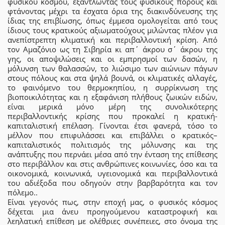
φυσικού κόσμου, εξαντλώντας τους φυσικούς πόρους και
φτάνοντας μέχρι τα έσχατα όρια της διακινδύνευσης της
ίδιας της επιβίωσης, όπως έμμεσα ομολογείται από τους
ίδιους τους κρατικούς αξιωματούχους μιλώντας πλέον για
ανεπίστρεπτη κλιματική και περιβαλλοντική κρίση. Από
τον Αμαζόνιο ως τη Σιβηρία κι απ΄ άκρου σ΄ άκρου της
γης, οι αποψιλώσεις και οι εμπρησμοί των δασών, η
μόλυνση των θαλασσών, το λιώσιμο των αιώνιων πάγων
στους πόλους και στα ψηλά βουνά, οι κλιματικές αλλαγές,
το φαινόμενο του θερμοκηπίου, η συρρίκνωση της
βιοποικιλότητας και η εξαφάνιση πλήθους ζωικών ειδών,
είναι μερικά μόνο μέρη της συνολικότερης
περιβαλλοντικής κρίσης που προκαλεί η κρατική-
καπιταλιστική επέλαση. Γίνονται έτσι φανερά, τόσο το
μέλλον που επιφυλάσσει και επιβάλλει ο κρατικός–
καπιταλιστικός πολιτισμός της μόλυνσης και της
ανάπτυξης που περνάει μέσα από την ένταση της επίθεσης
στο περιβάλλον και στις ανθρώπινες κοινωνίες, όσο και τα
οικονομικά, κοινωνικά, υγειονομικά και περιβαλλοντικά
του αδιέξοδα που οδηγούν στην βαρβαρότητα και τον
πόλεμο..
Είναι γεγονός πως, στην εποχή μας, ο φυσικός κόσμος
δέχεται μια άνευ προηγούμενου καταστροφική και
λεηλατική επίθεση με ολέθριες συνέπειες, στο όνομα της