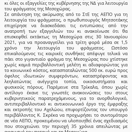
κι όλες οι εξαγγελίες της κυβέρνησης της ΝΔ για λειτουργία
του φράγματος της Μεσοχώρας.
Σε απάντηση της ακύρωσης από το ΣτΕ της ΑΕΠΟ για τη
λειτουργία του φράγματος, ο πρωθυπουργός Μητσοτάκης
επιχείρησε να διασκεδάσει τις εντυπώσεις από την
ανατροπή των εξαγγελιών του κι ανακοίνωσε ότι θα
επισκεφθεί εκτάκτως τη Μεσοχώρα στις 30 Ιανουαρίου
2021, για να προαναγγείλει για τρίτη φορά μέσα σε 1,5
χρόνο την λειτουργία του φράγματος. Ωστόσο
επικαλούμενος τις καιρικές συνθήκες απέφυγε τελικά να
πάει στο γιγαντιαίο φράγμα της Μεσοχώρας που χτίστηκε
χωρίς καμιά περιβαλλοντική μελέτη κι αδιαφορώντας για
το κοινωνικό κόστος, κατασπαταλώντας 500 εκ. ευρώ προς
όφελος ιδιωτικών συμφερόντων, καταστρέφοντας και
λεηλατώντας ανέγγιχτα τοπία, οικοσυστήματα και
φυσικούς πόρους. Παρέμεινε στα Τρίκαλα, όπου χωρίς
αντίλογο έκανε τις γνωστές ανακοινώσεις του στους
κυβερνητικούς παρατρεχάμενους, για το ανορθολογικό,
αντιπεριβαλλοντικό κι αντικοινωνικό έργο της έμφραξης
και εκτροπής του Αχελώου, επιφορτίζοντας τον υπουργό
περιβάλλοντος Κ. Σκρέκα να προχωρήσει το συντομότερο
σε νέα ΑΕΠΟ, προκειμένου να υλοποιηθεί ένας σχεδιασμός
που στοιχειώνει την περιοχή 35 χρόνια απειλώντας με
αφανισμό τον ποταμό και τη Μεσοχώρα.