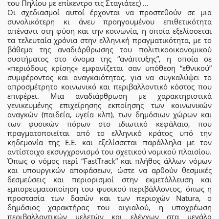
του Πηλίου με επίκεντρο τις Σταγιάτες) ...
Οι σχεδιασμοί αυτοί έρχονται να προστεθούν σε μια
συνολικότερη κι άνευ προηγουμένου επιθετικότητα
απέναντι στη φύση και την κοινωνία, η οποία εξελίσσεται
τα τελευταία χρόνια στην ελληνική πραγματικότητα, με το
βάθεμα της αναδιάρθρωσης του πολιτικοοικονομικού
συστήματος στο όνομα της “ανάπτυξης”, η οποία σε
«περιόδους κρίσης» εμφανίζεται σαν υπόθεση “εθνικού”
συμφέροντος και αναγκαιότητας, για να συγκαλύψει το
απροσμέτρητο κοινωνικό και περιβαλλοντικό κόστος που
επιφέρει. Μια αναδιάρθρωση με χαρακτηριστικά
γενικευμένης επιχείρησης εκποίησης των κοινωνικών
αναγκών (παιδεία, υγεία κλπ), των δημόσιων χώρων και
των φυσικών πόρων στο ιδιωτικό κεφάλαιο, που
πραγματοποιείται από το ελληνικό κράτος υπό την
κηδεμονία της Ε.Ε. και εξελίσσεται παράλληλα με τον
αντίστοιχο εκσυγχρονισμό του σχετικού νομικού πλαισίου.
Όπως ο νόμος περί “FastTrack” και πλήθος άλλων νόμων
και υπουργικών αποφάσεων, ώστε να αρθούν θεσμικές
δεσμεύσεις και περιορισμοί στην εκμετάλλευση και
εμπορευματοποίηση του φυσικού περιβάλλοντος, όπως η
προστασία των δασών και των περιοχών Natura, ο
δημόσιος χαρακτήρας του αιγιαλού, η υποχρέωση
περιβαλλοντικών μελετών και ελέγχων στα μεγάλα