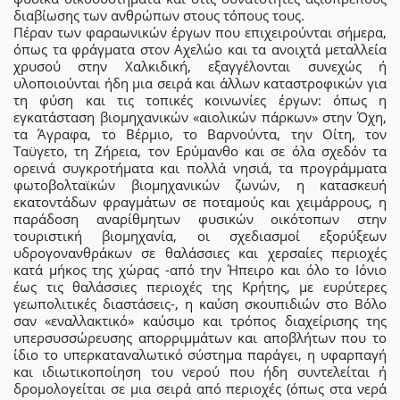
διαβίωσης των ανθρώπων στους τόπους τους.
Πέραν των φαραωνικών έργων που επιχειρούνται σήμερα,
όπως τα φράγματα στον Αχελώο και τα ανοιχτά μεταλλεία
χρυσού στην Χαλκιδική, εξαγγέλονται συνεχώς ή
υλοποιούνται ήδη μια σειρά και άλλων καταστροφικών για
τη φύση και τις τοπικές κοινωνίες έργων: όπως η
εγκατάσταση βιομηχανικών «αιολικών πάρκων» στην Όχη,
τα Άγραφα, το Βέρμιο, το Βαρνούντα, την Οίτη, τον
Ταϋγετο, τη Ζήρεια, τον Ερύμανθο και σε όλα σχεδόν τα
ορεινά συγκροτήματα και πολλά νησιά, τα προγράμματα
φωτοβολταϊκών βιομηχανικών ζωνών, η κατασκευή
εκατοντάδων φραγμάτων σε ποταμούς και χειμάρρους, η
παράδοση αναρίθμητων φυσικών οικότοπων στην
τουριστική βιομηχανία, οι σχεδιασμοί εξορύξεων
υδρογονανθράκων σε θαλάσσιες και χερσαίες περιοχές
κατά μήκος της χώρας -από την Ήπειρο και όλο το Ιόνιο
έως τις θαλάσσιες περιοχές της Κρήτης, με ευρύτερες
γεωπολιτικές διαστάσεις-, η καύση σκουπιδιών στο Βόλο
σαν «εναλλακτικό» καύσιμο και τρόπος διαχείρισης της
υπερσυσσώρευσης απορριμμάτων και αποβλήτων που το
ίδιο το υπερκαταναλωτικό σύστημα παράγει, η υφαρπαγή
και ιδιωτικοποίηση του νερού που ήδη συντελείται ή
δρομολογείται σε μια σειρά από περιοχές (όπως στα νερά