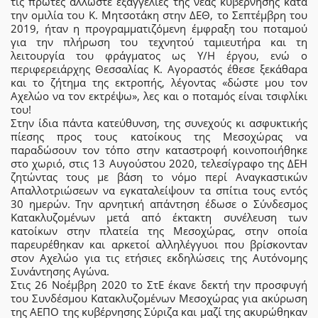
τις πρώτες άλλωστε εξαγγελίες της νέας κυβέρνησης κατά
την ομιλία του Κ. Μητσοτάκη στην ΔΕΘ, το Σεπτέμβρη του
2019, ήταν η προγραμματιζόμενη έμφραξη του ποταμού
για την πλήρωση του τεχνητού ταμιευτήρα και τη
λειτουργία του φράγματος ως Υ/Η έργου, ενώ ο
περιφερειάρχης Θεσσαλίας Κ. Αγοραστός έθεσε ξεκάθαρα
και το ζήτημα της εκτροπής, λέγοντας «δώστε μου τον
Αχελώο να τον εκτρέψω», λες και ο ποταμός είναι τσιφλίκι
του!
Στην ίδια πάντα κατεύθυνση, της συνεχούς κι ασφυκτικής
πίεσης προς τους κατοίκους της Μεσοχώρας να
παραδώσουν τον τόπο στην καταστροφή κοινοποιήθηκε
στο χωριό, στις 13 Αυγούστου 2020, τελεσίγραφο της ΔΕΗ
ζητώντας τους με βάση το νόμο περί Αναγκαστικών
Απαλλοτριώσεων να εγκαταλείψουν τα σπίτια τους εντός
30 ημερών. Την αρνητική απάντηση έδωσε ο Σύνδεσμος
Κατακλυζομένων μετά από έκτακτη συνέλευση των
κατοίκων στην πλατεία της Μεσοχώρας, στην οποία
παρευρέθηκαν και αρκετοί αλληλέγγυοι που βρίσκονταν
στον Αχελώο για τις ετήσιες εκδηλώσεις της Αυτόνομης
Συνάντησης Αγώνα.
Στις 26 Νοέμβρη 2020 το ΣτΕ έκανε δεκτή την προσφυγή
του Συνδέσμου Κατακλυζομένων Μεσοχώρας για ακύρωση
της ΑΕΠΟ της κυβέρνησης Σύριζα και μαζί της ακυρώθηκαν