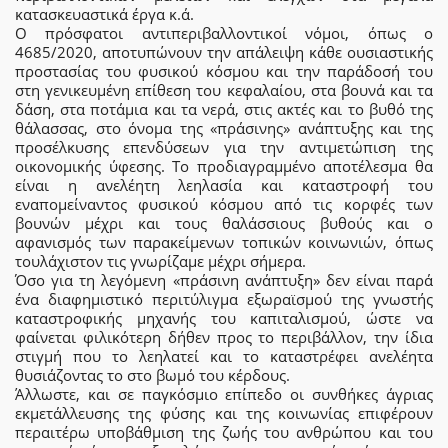
κατασκευαστικά έργα κ.ά.
Ο πρόσφατοι αντιπεριβαλλοντικοί νόμοι, όπως ο
4685/2020, αποτυπώνουν την απάλειψη κάθε ουσιαστικής
προστασίας του φυσικού κόσμου και την παράδοσή του
στη γενικευμένη επίθεση του κεφαλαίου, στα βουνά και τα
δάση, στα ποτάμια και τα νερά, στις ακτές και το βυθό της
θάλασσας, στο όνομα της «πράσινης» ανάπτυξης και της
προσέλκυσης επενδύσεων για την αντιμετώπιση της
οικονομικής ύφεσης. Το προδιαγραμμένο αποτέλεσμα θα
είναι η ανελέητη λεηλασία και καταστροφή του
εναπομείναντος φυσικού κόσμου από τις κορφές των
βουνών μέχρι και τους θαλάσσιους βυθούς και ο
αφανισμός των παρακείμενων τοπικών κοινωνιών, όπως
τουλάχιστον τις γνωρίζαμε μέχρι σήμερα.
Όσο για τη λεγόμενη «πράσινη ανάπτυξη» δεν είναι παρά
ένα διαφημιστικό περιτύλιγμα εξωραϊσμού της γνωστής
καταστροφικής μηχανής του καπιταλισμού, ώστε να
φαίνεται φιλικότερη δήθεν προς το περιβάλλον, την ίδια
στιγμή που το λεηλατεί και το καταστρέφει ανελέητα
θυσιάζοντας το στο βωμό του κέρδους.
Άλλωστε, και σε παγκόσμιο επίπεδο οι συνθήκες άγριας
εκμετάλλευσης της φύσης και της κοινωνίας επιφέρουν
περαιτέρω υποβάθμιση της ζωής του ανθρώπου και του