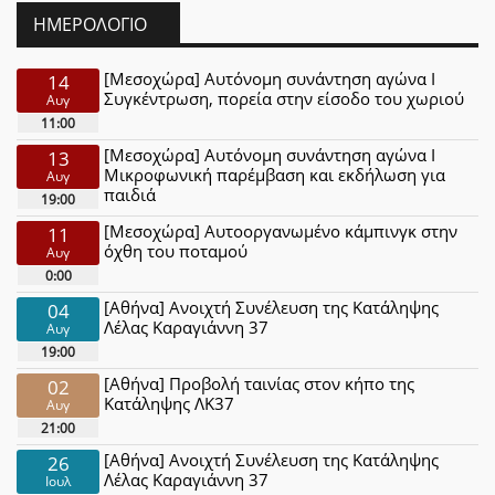
ΗΜΕΡΟΛΌΓΙΟ
[Μεσοχώρα] Αυτόνομη συνάντηση αγώνα Ι
14
Συγκέντρωση, πορεία στην είσοδο του χωριού
Αυγ
11:00
[Μεσοχώρα] Αυτόνομη συνάντηση αγώνα Ι
13
Μικροφωνική παρέμβαση και εκδήλωση για
Αυγ
παιδιά
19:00
[Μεσοχώρα] Αυτοοργανωμένο κάμπινγκ στην
11
όχθη του ποταμού
Αυγ
0:00
[Αθήνα] Ανοιχτή Συνέλευση της Κατάληψης
04
Λέλας Καραγιάννη 37
Αυγ
19:00
[Αθήνα] Προβολή ταινίας στον κήπο της
02
Κατάληψης ΛΚ37
Αυγ
21:00
[Αθήνα] Ανοιχτή Συνέλευση της Κατάληψης
26
Λέλας Καραγιάννη 37
Ιουλ