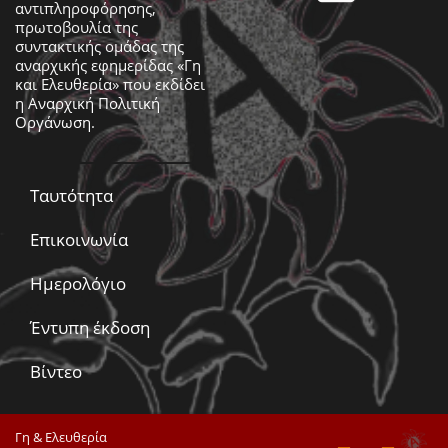
αντιπληροφόρησης,
πρωτοβουλία της
συντακτικής ομάδας της
αναρχικής εφημερίδας «Γη
και Ελευθερία» που εκδίδει
η
Αναρχική Πολιτική
Οργάνωση
.
Ταυτότητα
Επικοινωνία
Ημερολόγιο
Έντυπη έκδοση
Βίντεο
Γη & Ελευθερία