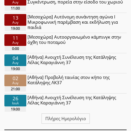
Συγκέντρωση, πορεία στην είσοδο του χωριού
Αυγ
11:00
[Μεσοχώρα] Αυτόνομη συνάντηση αγώνα Ι
13
Μικροφωνική παρέμβαση και εκδήλωση για
Αυγ
παιδιά
19:00
[Μεσοχώρα] Αυτοοργανωμένο κάμπινγκ στην
11
όχθη του ποταμού
Αυγ
0:00
[Αθήνα] Ανοιχτή Συνέλευση της Κατάληψης
04
Λέλας Καραγιάννη 37
Αυγ
19:00
[Αθήνα] Προβολή ταινίας στον κήπο της
02
Κατάληψης ΛΚ37
Αυγ
21:00
[Αθήνα] Ανοιχτή Συνέλευση της Κατάληψης
26
Λέλας Καραγιάννη 37
Ιουλ
19:00
Πλήρες Ημερολόγιο