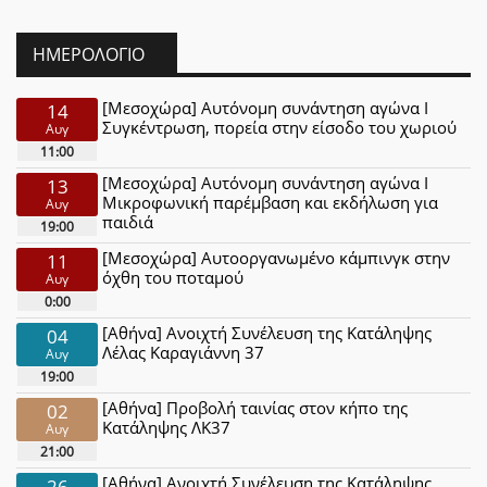
ΗΜΕΡΟΛΌΓΙΟ
[Μεσοχώρα] Αυτόνομη συνάντηση αγώνα Ι
14
Συγκέντρωση, πορεία στην είσοδο του χωριού
Αυγ
11:00
[Μεσοχώρα] Αυτόνομη συνάντηση αγώνα Ι
13
Μικροφωνική παρέμβαση και εκδήλωση για
Αυγ
παιδιά
19:00
[Μεσοχώρα] Αυτοοργανωμένο κάμπινγκ στην
11
όχθη του ποταμού
Αυγ
0:00
[Αθήνα] Ανοιχτή Συνέλευση της Κατάληψης
04
Λέλας Καραγιάννη 37
Αυγ
19:00
[Αθήνα] Προβολή ταινίας στον κήπο της
02
Κατάληψης ΛΚ37
Αυγ
21:00
[Αθήνα] Ανοιχτή Συνέλευση της Κατάληψης
26