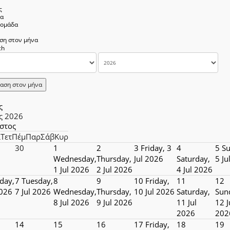
ς
να
δομάδα
ση στον μήνα
αση στον μήνα
ς
ς 2026
στος
ί
Τετ
Πέμ
Παρ
Σάβ
Κυρ
30
1
2
3
Friday, 3
4
5
Su
Wednesday,
Thursday,
Jul 2026
Saturday,
5 Ju
1 Jul 2026
2 Jul 2026
4 Jul 2026
day,
7
Tuesday,
8
9
10
Friday,
11
12
2026
7 Jul 2026
Wednesday,
Thursday,
10 Jul 2026
Saturday,
Sun
8 Jul 2026
9 Jul 2026
11 Jul
12 J
2026
202
14
15
16
17
Friday,
18
19