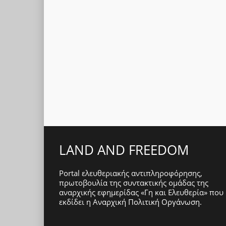
LAND AND FREEDOM
Portal ελευθεριακής αντιπληροφόρησης,
πρωτοβουλία της συντακτικής ομάδας της
αναρχικής εφημερίδας «Γη και Ελευθερία» που
εκδίδει η
Αναρχική Πολιτική Οργάνωση
.