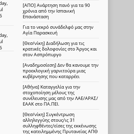
day,
[ΑΠΟ] Ανάρτηση πανό για τα 90
ul
χρόνια από την Ισπανική
6
Επανάσταση
Για το νεκρό συνάδελφό μας στην
Αγία Παρασκευή
day,
ul
[Θεσ/νίκη] Διαδήλωση για τις
6
κρατικές δολοφονίες στο Άργος και
στον Ασπρόπυργο
[Αναδημοσίεση] Δεν θα κανουμε την
προεκλογική γαρνιτούρα μιας
κυβέρνησης που καταρρέει
[Αθήνα] Καταγγελία για την
στοχοποίηση μέλους της
συνέλευσης μας από την ΛΑΕ/ΑΡΑΣ/
ΕΑΑΚ στο ΠΑ.ΠΕΙ.
[Θεσ/νίκη] Συγκέντρωση
αλληλεγγύης στους/ις 31
συλληφθέντες/είσες της εκκένωσης
της κατειλημμένης Πρυτανείας ΑΠΘ