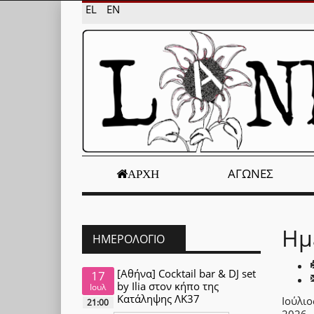
EL
EN
ΑΓΏΝΕΣ
ΑΡΧΉ
Ημ
ΗΜΕΡΟΛΌΓΙΟ
[Αθήνα] Cocktail bar & DJ set
17
by Ilia στον κήπο της
Ιουλ
Κατάληψης ΛΚ37
Ιούλιο
21:00
2026