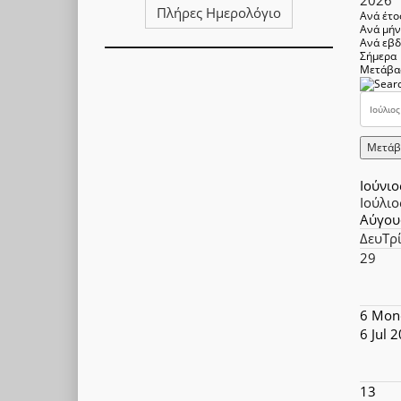
Πλήρες Ημερολόγιο
Ανά έτο
Ανά μή
Ανά εβ
Σήμερα
Μετάβα
Μετάβ
Ιούνιο
Ιούλιο
Αύγου
Δευ
Τρ
29
6
Mon
6 Jul 
13