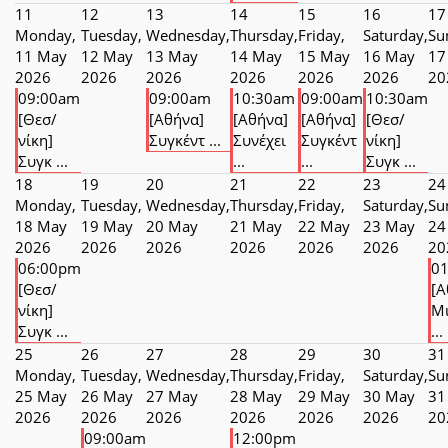
11
12
13
14
15
16
17
Monday,
Tuesday,
Wednesday,
Thursday,
Friday,
Saturday,
Su
11 May
12 May
13 May
14 May
15 May
16 May
17
2026
2026
2026
2026
2026
2026
20
09:00am
09:00am
10:30am
09:00am
10:30am
[Θεσ/
[Αθήνα]
[Αθήνα]
[Αθήνα]
[Θεσ/
νίκη]
Συγκέντ ...
Συνέχει
Συγκέντ
νίκη]
Συγκ ...
...
...
Συγκ ...
18
19
20
21
22
23
24
Monday,
Tuesday,
Wednesday,
Thursday,
Friday,
Saturday,
Su
18 May
19 May
20 May
21 May
22 May
23 May
24
2026
2026
2026
2026
2026
2026
20
06:00pm
0
[Θεσ/
[Α
νίκη]
Μ
Συγκ ...
...
25
26
27
28
29
30
31
Monday,
Tuesday,
Wednesday,
Thursday,
Friday,
Saturday,
Su
25 May
26 May
27 May
28 May
29 May
30 May
31
2026
2026
2026
2026
2026
2026
20
09:00am
12:00pm