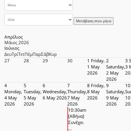
Μετάβαση στον μήνα
Απρίλιος
Μάιος 2026
Ιούνιος
Δευ
Τρί
Τετ
Πέμ
Παρ
Σάβ
Κυρ
27
28
29
30
1
Friday,
2
3
1 May
Saturday,
3 
2026
2 May
20
2026
4
5
6
7
8
Friday,
9
10
Monday,
Tuesday,
Wednesday,
Thursday,
8 May
Saturday,
Su
4 May
5 May
6 May 2026
7 May
2026
9 May
10
2026
2026
2026
2026
20
10:30am
[Αθήνα]
Συνέχει
...