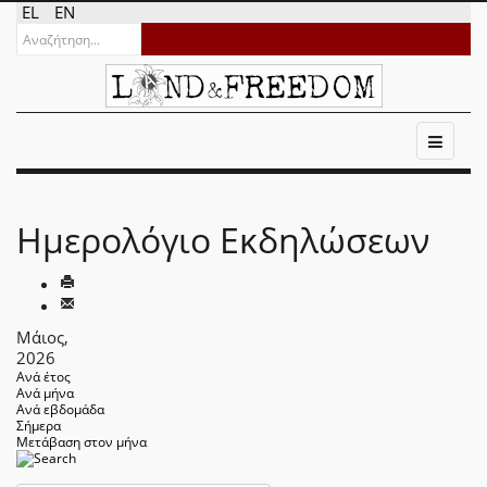
EL
EN
Ημερολόγιο Εκδηλώσεων
Μάιος,
2026
Ανά έτος
Ανά μήνα
Ανά εβδομάδα
Σήμερα
Μετάβαση στον μήνα