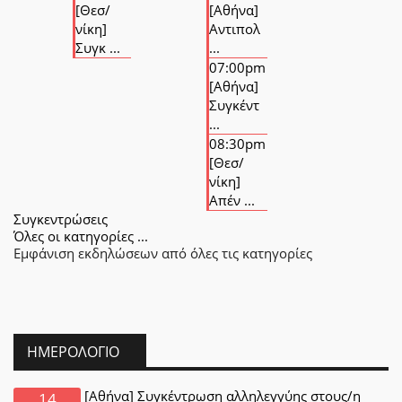
[Θεσ/
[Αθήνα]
νίκη]
Αντιπολ
Συγκ ...
...
07:00pm
[Αθήνα]
Συγκέντ
...
08:30pm
[Θεσ/
νίκη]
Απέν ...
Συγκεντρώσεις
Όλες οι κατηγορίες ...
Εμφάνιση εκδηλώσεων από όλες τις κατηγορίες
ΗΜΕΡΟΛΌΓΙΟ
[Αθήνα] Συγκέντρωση αλληλεγγύης στους/η
14