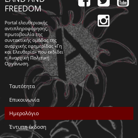
FREEDOM
Portal ελευθεριακής
αντιπληροφόρησης,
πρωτοβουλία της
συντακτικής ομάδας της
αναρχικής εφημερίδας «Γη
και Ελευθερία» που εκδίδει
η
Αναρχική Πολιτική
Οργάνωση
.
Ταυτότητα
Επικοινωνία
Ημερολόγιο
Έντυπη έκδοση