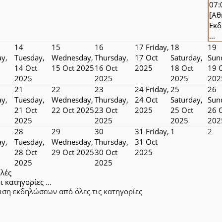
07
[Αθ
Εκ
...
14
15
16
17
Friday,
18
19
y,
Tuesday,
Wednesday,
Thursday,
17 Oct
Saturday,
Sun
14 Oct
15 Oct 2025
16 Oct
2025
18 Oct
19 
2025
2025
2025
202
21
22
23
24
Friday,
25
26
y,
Tuesday,
Wednesday,
Thursday,
24 Oct
Saturday,
Sun
21 Oct
22 Oct 2025
23 Oct
2025
25 Oct
26 
2025
2025
2025
202
28
29
30
31
Friday,
1
2
y,
Tuesday,
Wednesday,
Thursday,
31 Oct
28 Oct
29 Oct 2025
30 Oct
2025
2025
2025
λές
ι κατηγορίες ...
ιση εκδηλώσεων από όλες τις κατηγορίες