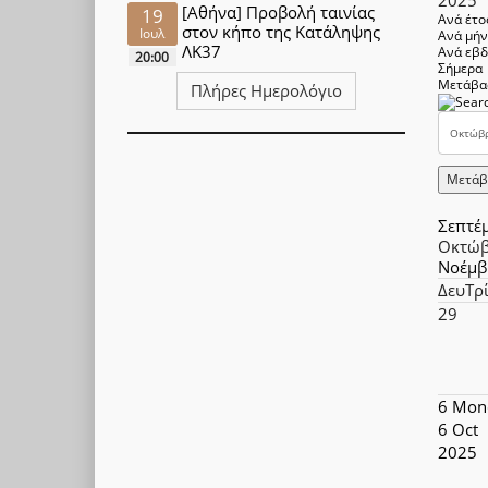
[Αθήνα] Προβολή ταινίας
19
Ανά έτο
στον κήπο της Κατάληψης
Ιουλ
Ανά μή
ΛΚ37
Ανά εβ
20:00
Σήμερα
Μετάβα
Πλήρες Ημερολόγιο
Μετάβ
Σεπτέ
Οκτώβ
Νοέμβ
Δευ
Τρ
29
6
Mon
6 Oct
2025