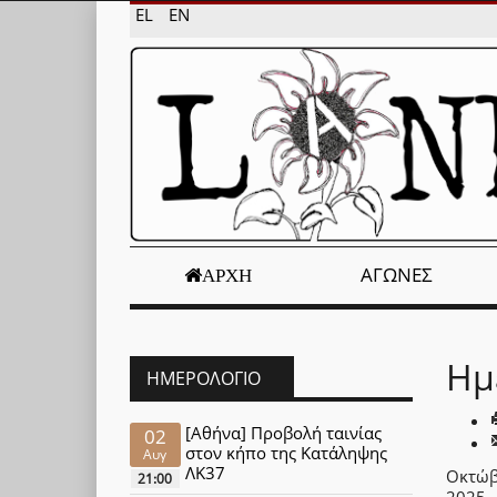
EL
EN
ΑΓΏΝΕΣ
ΑΡΧΉ
Ημ
ΗΜΕΡΟΛΌΓΙΟ
[Αθήνα] Προβολή ταινίας
02
στον κήπο της Κατάληψης
Αυγ
ΛΚ37
Οκτώβ
21:00
2025