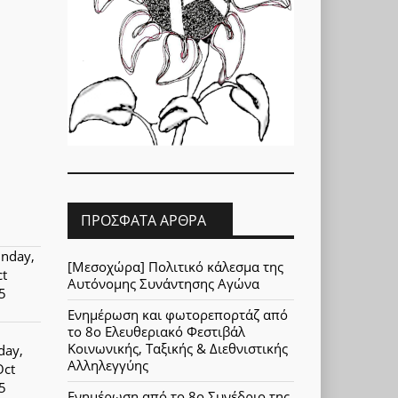
ΠΡΌΣΦΑΤΑ ΆΡΘΡΑ
nday,
[Μεσοχώρα] Πολιτικό κάλεσμα της
ct
Αυτόνομης Συνάντησης Αγώνα
5
Ενημέρωση και φωτορεπορτάζ από
το 8ο Ελευθεριακό Φεστιβάλ
Κοινωνικής, Ταξικής & Διεθνιστικής
day,
Αλληλεγγύης
Oct
5
Ενημέρωση από το 8ο Συνέδριο της