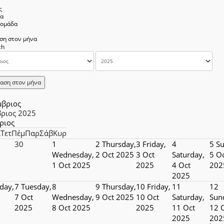
ς
να
δομάδα
ση στον μήνα
αση στον μήνα
μβριος
ριος 2025
ριος
ί
Τετ
Πέμ
Παρ
Σάβ
Κυρ
30
1
2
Thursday,
3
Friday,
4
5
Su
Wednesday,
2 Oct 2025
3 Oct
Saturday,
5 O
1 Oct 2025
2025
4 Oct
202
2025
day,
7
Tuesday,
8
9
Thursday,
10
Friday,
11
12
7 Oct
Wednesday,
9 Oct 2025
10 Oct
Saturday,
Sun
2025
8 Oct 2025
2025
11 Oct
12 
2025
202