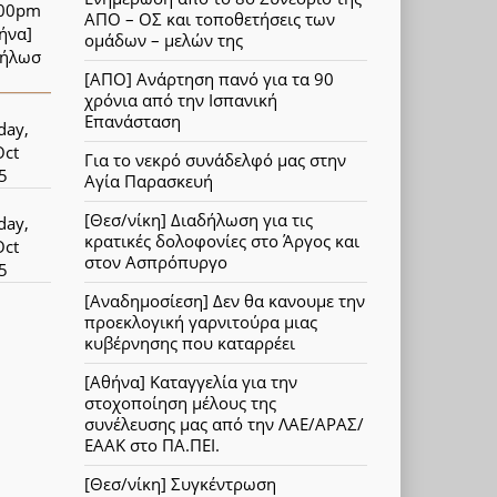
:00pm
ΑΠΟ – ΟΣ και τοποθετήσεις των
ήνα]
ομάδων – μελών της
δήλωσ
[ΑΠΟ] Ανάρτηση πανό για τα 90
χρόνια από την Ισπανική
Επανάσταση
day,
Oct
Για το νεκρό συνάδελφό μας στην
5
Αγία Παρασκευή
[Θεσ/νίκη] Διαδήλωση για τις
day,
κρατικές δολοφονίες στο Άργος και
Oct
στον Ασπρόπυργο
5
[Αναδημοσίεση] Δεν θα κανουμε την
προεκλογική γαρνιτούρα μιας
κυβέρνησης που καταρρέει
[Αθήνα] Καταγγελία για την
στοχοποίηση μέλους της
συνέλευσης μας από την ΛΑΕ/ΑΡΑΣ/
ΕΑΑΚ στο ΠΑ.ΠΕΙ.
[Θεσ/νίκη] Συγκέντρωση