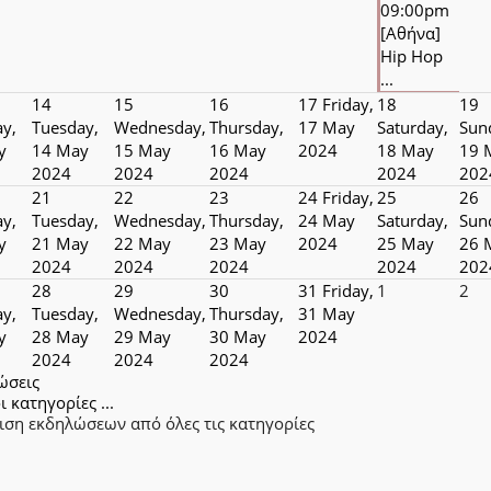
09:00pm
[Αθήνα]
Hip Hop
...
14
15
16
17
Friday,
18
19
y,
Tuesday,
Wednesday,
Thursday,
17 May
Saturday,
Sun
y
14 May
15 May
16 May
2024
18 May
19 
2024
2024
2024
2024
202
21
22
23
24
Friday,
25
26
y,
Tuesday,
Wednesday,
Thursday,
24 May
Saturday,
Sun
y
21 May
22 May
23 May
2024
25 May
26 
2024
2024
2024
2024
202
28
29
30
31
Friday,
1
2
y,
Tuesday,
Wednesday,
Thursday,
31 May
y
28 May
29 May
30 May
2024
2024
2024
2024
ώσεις
ι κατηγορίες ...
ιση εκδηλώσεων από όλες τις κατηγορίες