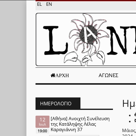
EL
EN
ΑΓΏΝΕΣ
ΑΡΧΉ
Ημ
ΗΜΕΡΟΛΌΓΙΟ
[Αθήνα] Ανοιχτή Συνέλευση
12
της Κατάληψης Λέλας
Ιουλ
Καραγιάννη 37
Μάιος
19:00
2024