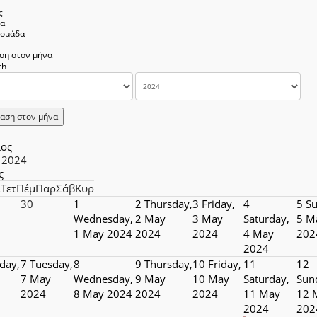
ς
να
δομάδα
ση στον μήνα
αση στον μήνα
ιος
 2024
ς
ί
Τετ
Πέμ
Παρ
Σάβ
Κυρ
30
1
2
Thursday,
3
Friday,
4
5
Su
Wednesday,
2 May
3 May
Saturday,
5 M
1 May 2024
2024
2024
4 May
202
2024
day,
7
Tuesday,
8
9
Thursday,
10
Friday,
11
12
7 May
Wednesday,
9 May
10 May
Saturday,
Sun
2024
8 May 2024
2024
2024
11 May
12 
2024
202