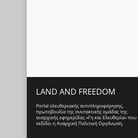
LAND AND FREEDOM
Portal ελευθεριακής αντιπληροφόρησης,
πρωτοβουλία της συντακτικής ομάδας της
αναρχικής εφημερίδας «Γη και Ελευθερία» που
εκδίδει η
Αναρχική Πολιτική Οργάνωση
.