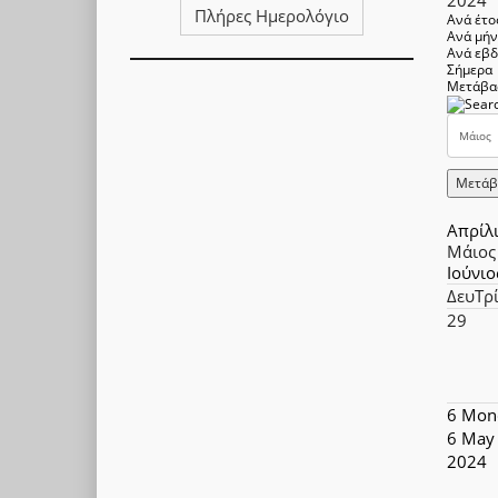
Πλήρες Ημερολόγιο
Ανά έτο
Ανά μή
Ανά εβ
Σήμερα
Μετάβα
Μετάβ
Απρίλ
Μάιος
Ιούνιο
Δευ
Τρ
29
6
Mon
6 May
2024