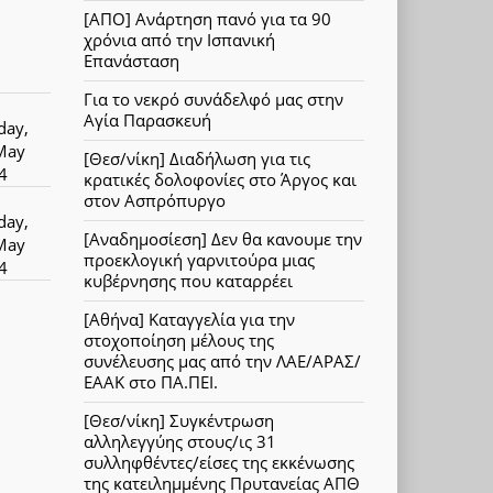
[ΑΠΟ] Ανάρτηση πανό για τα 90
χρόνια από την Ισπανική
Επανάσταση
Για το νεκρό συνάδελφό μας στην
Αγία Παρασκευή
day,
May
[Θεσ/νίκη] Διαδήλωση για τις
4
κρατικές δολοφονίες στο Άργος και
στον Ασπρόπυργο
day,
[Αναδημοσίεση] Δεν θα κανουμε την
May
προεκλογική γαρνιτούρα μιας
4
κυβέρνησης που καταρρέει
[Αθήνα] Καταγγελία για την
στοχοποίηση μέλους της
συνέλευσης μας από την ΛΑΕ/ΑΡΑΣ/
ΕΑΑΚ στο ΠΑ.ΠΕΙ.
[Θεσ/νίκη] Συγκέντρωση
αλληλεγγύης στους/ις 31
συλληφθέντες/είσες της εκκένωσης
της κατειλημμένης Πρυτανείας ΑΠΘ