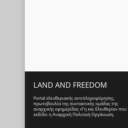
LAND AND FREEDOM
Portal ελευθεριακής αντιπληροφόρησης,
πρωτοβουλία της συντακτικής ομάδας της
αναρχικής εφημερίδας «Γη και Ελευθερία» που
εκδίδει η
Αναρχική Πολιτική Οργάνωση
.