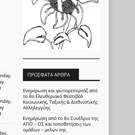
ΠΡΌΣΦΑΤΑ ΆΡΘΡΑ
nday,
ay
1
Ενημέρωση και φωτορεπορτάζ από
το 8ο Ελευθεριακό Φεστιβάλ
nday,
Κοινωνικής, Ταξικής & Διεθνιστικής
ay
Αλληλεγγύης
1
Ενημέρωση από το 8ο Συνέδριο της
ΑΠΟ – ΟΣ και τοποθετήσεις των
ομάδων – μελών της
day,