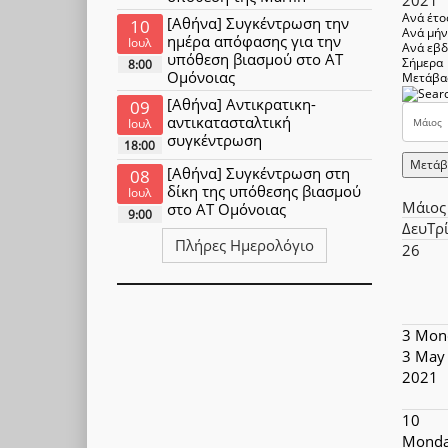
Ανά έτο
[Αθήνα] Συγκέντρωση την
10
Ανά μή
ημέρα απόφασης για την
Ιουλ
Ανά εβ
υπόθεση βιασμού στο ΑΤ
Σήμερα
8:00
Ομόνοιας
Μετάβα
[Αθήνα] Αντικρατικη-
09
αντικατασταλτική
Ιουλ
συγκέντρωση
18:00
Μετάβ
[Αθήνα] Συγκέντρωση στη
08
δίκη της υπόθεσης βιασμού
Ιουλ
Μάιος
στο ΑΤ Ομόνοιας
9:00
Δευ
Τρ
Πλήρες Ημερολόγιο
26
3
Mon
3 May
2021
10
Monda