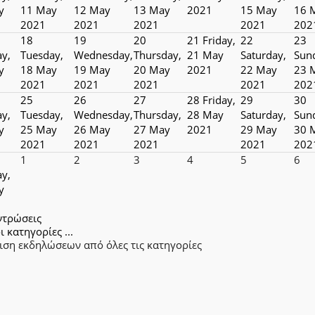
y
11 May
12 May
13 May
2021
15 May
16 
2021
2021
2021
2021
202
18
19
20
21
Friday,
22
23
y,
Tuesday,
Wednesday,
Thursday,
21 May
Saturday,
Sun
y
18 May
19 May
20 May
2021
22 May
23 
2021
2021
2021
2021
202
25
26
27
28
Friday,
29
30
y,
Tuesday,
Wednesday,
Thursday,
28 May
Saturday,
Sun
y
25 May
26 May
27 May
2021
29 May
30 
2021
2021
2021
2021
202
1
2
3
4
5
6
y,
y
ντρώσεις
ι κατηγορίες ...
ιση εκδηλώσεων από όλες τις κατηγορίες