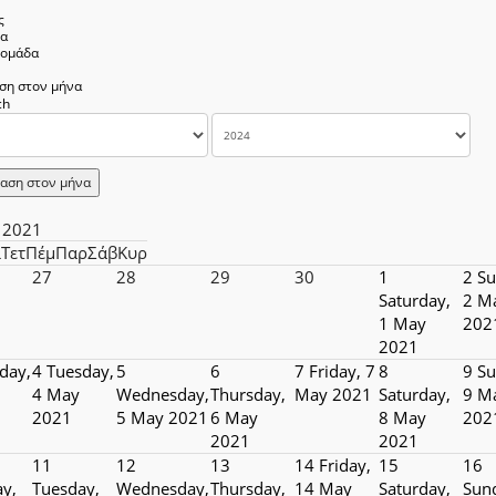
ς
να
δομάδα
ση στον μήνα
αση στον μήνα
 2021
ί
Τετ
Πέμ
Παρ
Σάβ
Κυρ
27
28
29
30
1
2
Su
Saturday,
2 M
1 May
202
2021
day,
4
Tuesday,
5
6
7
Friday, 7
8
9
Su
4 May
Wednesday,
Thursday,
May 2021
Saturday,
9 M
2021
5 May 2021
6 May
8 May
202
2021
2021
11
12
13
14
Friday,
15
16
y,
Tuesday,
Wednesday,
Thursday,
14 May
Saturday,
Sun