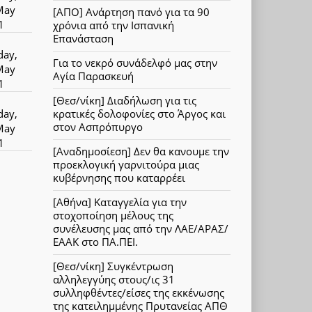
May
[ΑΠΟ] Ανάρτηση πανό για τα 90
1
χρόνια από την Ισπανική
Επανάσταση
day,
Για το νεκρό συνάδελφό μας στην
May
Αγία Παρασκευή
1
[Θεσ/νίκη] Διαδήλωση για τις
day,
κρατικές δολοφονίες στο Άργος και
στον Ασπρόπυργο
May
1
[Αναδημοσίεση] Δεν θα κανουμε την
προεκλογική γαρνιτούρα μιας
κυβέρνησης που καταρρέει
[Αθήνα] Καταγγελία για την
στοχοποίηση μέλους της
συνέλευσης μας από την ΛΑΕ/ΑΡΑΣ/
ΕΑΑΚ στο ΠΑ.ΠΕΙ.
[Θεσ/νίκη] Συγκέντρωση
αλληλεγγύης στους/ις 31
συλληφθέντες/είσες της εκκένωσης
της κατειλημμένης Πρυτανείας ΑΠΘ