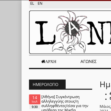
EL
EN
ΑΓΏΝΕΣ
ΑΡΧΉ
Ημ
ΗΜΕΡΟΛΌΓΙΟ
[Αθήνα] Συγκέντρωση
14
αλληλεγγύης στους/η
Ιουλ
συλληφθέντες/είσα για την
Μάιος
9:30
υπόθεση της Marfin
2021