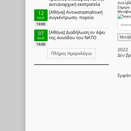
Ανά εβ
αντιαναρχική εκστρατεία
Σήμερα
[Αθήνα] Αντικατασταλτική
Μετάβα
12
συγκέντρωση- πορεία
Ιουλ
19:00
[Αθήνα] Διαδήλωση εν όψει
07
Μετάβ
της συνόδου του ΝΑΤΟ
Ιουλ
19:00
2022
Πλήρες Ημερολόγιο
Δεν β
Paginat
Εμφάν