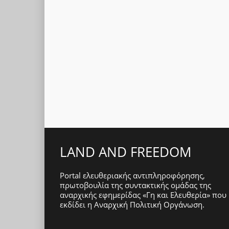
LAND AND FREEDOM
Portal ελευθεριακής αντιπληροφόρησης,
πρωτοβουλία της συντακτικής ομάδας της
αναρχικής εφημερίδας «Γη και Ελευθερία» που
εκδίδει η
Αναρχική Πολιτική Οργάνωση
.