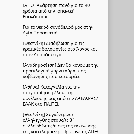
[ΑΠΟ] Ανάρτηση πανό για τα 90
χρόνια από την Ισπανική
Επανάσταση
Για το νεκρό συνάδελφό μας στην
Αγία Παρασκευή
[Θεσ/νίκη] Διαδήλωση για τις
κρατικές δολοφονίες στο Άργος και
στον Ασπρόπυργο
[Αναδημοσίεση] Δεν θα κανουμε την
προεκλογική γαρνιτούρα μιας
κυβέρνησης που καταρρέει
[Αθήνα] Καταγγελία για την
στοχοποίηση μέλους της
συνέλευσης μας από την ΛΑΕ/ΑΡΑΣ/
ΕΑΑΚ στο ΠΑ.ΠΕΙ.
[Θεσ/νίκη] Συγκέντρωση
αλληλεγγύης στους/ις 31
συλληφθέντες/είσες της εκκένωσης
της κατειλημμένης Πρυτανείας ΑΠΘ