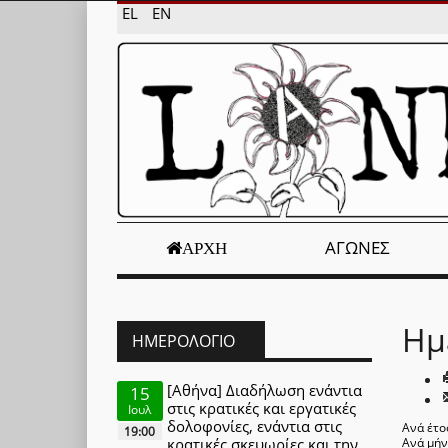
EL
EN
ΑΓΏΝΕΣ
ΑΡΧΉ
Ημ
ΗΜΕΡΟΛΌΓΙΟ
[Αθήνα] Διαδήλωση ενάντια
15
στις κρατικές και εργατικές
Ιουλ
δολοφονίες, ενάντια στις
Ανά έτο
19:00
κρατικές σκευωρίες και την
Ανά μή