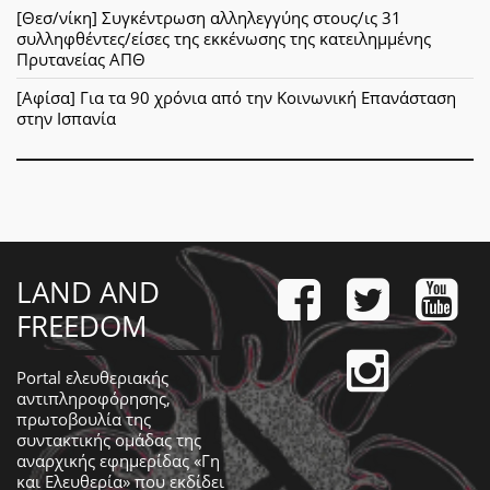
[Θεσ/νίκη] Συγκέντρωση αλληλεγγύης στους/ις 31
συλληφθέντες/είσες της εκκένωσης της κατειλημμένης
Πρυτανείας ΑΠΘ
[Αφίσα] Για τα 90 χρόνια από την Κοινωνική Επανάσταση
στην Ισπανία
LAND AND
FREEDOM
Portal ελευθεριακής
αντιπληροφόρησης,
πρωτοβουλία της
συντακτικής ομάδας της
αναρχικής εφημερίδας «Γη
και Ελευθερία» που εκδίδει