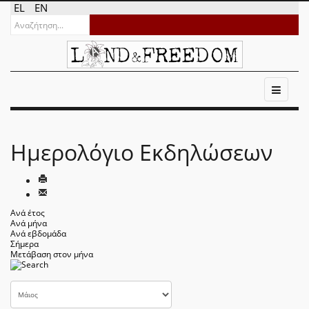
EL
EN
Ημερολόγιο Εκδηλώσεων
Ανά έτος
Ανά μήνα
Ανά εβδομάδα
Σήμερα
Μετάβαση στον μήνα