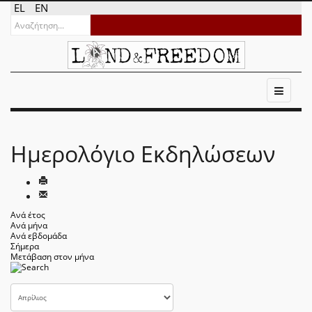
EL
EN
Ημερολόγιο Εκδηλώσεων
Ανά έτος
Ανά μήνα
Ανά εβδομάδα
Σήμερα
Μετάβαση στον μήνα