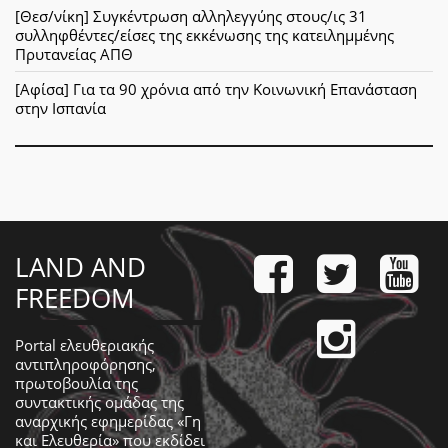
[Θεσ/νίκη] Συγκέντρωση αλληλεγγύης στους/ις 31
συλληφθέντες/είσες της εκκένωσης της κατειλημμένης
Πρυτανείας ΑΠΘ
[Αφίσα] Για τα 90 χρόνια από την Κοινωνική Επανάσταση
στην Ισπανία
LAND AND
FREEDOM
Portal ελευθεριακής
αντιπληροφόρησης,
πρωτοβουλία της
συντακτικής ομάδας της
αναρχικής εφημερίδας «Γη
και Ελευθερία» που εκδίδει