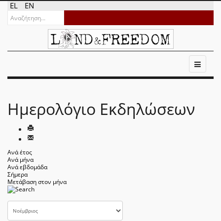
EL
EN
Ημερολόγιο Εκδηλώσεων
Ανά έτος
Ανά μήνα
Ανά εβδομάδα
Σήμερα
Μετάβαση στον μήνα