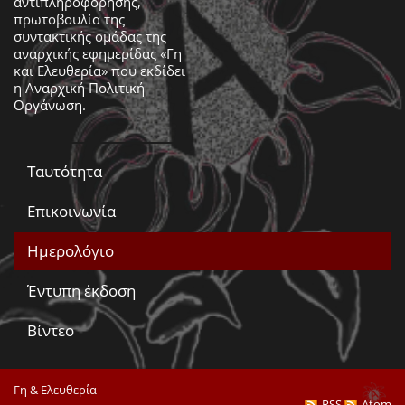
αντιπληροφόρησης,
πρωτοβουλία της
συντακτικής ομάδας της
αναρχικής εφημερίδας «Γη
και Ελευθερία» που εκδίδει
η
Αναρχική Πολιτική
Οργάνωση
.
Ταυτότητα
Επικοινωνία
Ημερολόγιο
Έντυπη έκδοση
Βίντεο
Γη & Ελευθερία
RSS
Atom