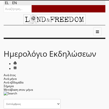
EL
EN
Ημερολόγιο Εκδηλώσεων
Ανά έτος
Ανά μήνα
Ανά εβδομάδα
Σήμερα
Μετάβαση στον μήνα