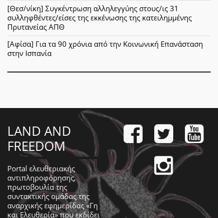
[Θεσ/νίκη] Συγκέντρωση αλληλεγγύης στους/ις 31
συλληφθέντες/είσες της εκκένωσης της κατειλημμένης
Πρυτανείας ΑΠΘ
[Αφίσα] Για τα 90 χρόνια από την Κοινωνική Επανάσταση
στην Ισπανία
LAND AND
FREEDOM
Portal ελευθεριακής
αντιπληροφόρησης,
πρωτοβουλία της
συντακτικής ομάδας της
αναρχικής εφημερίδας «Γη
και Ελευθερία» που εκδίδει