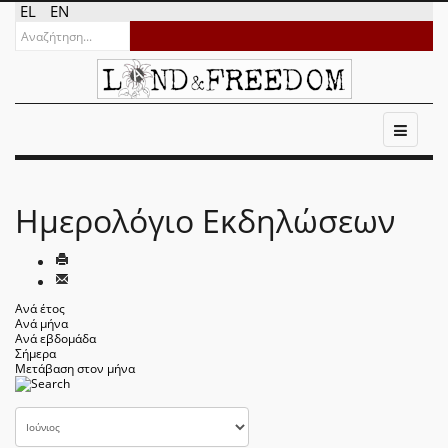
EL
EN
Ημερολόγιο Εκδηλώσεων
Ανά έτος
Ανά μήνα
Ανά εβδομάδα
Σήμερα
Μετάβαση στον μήνα