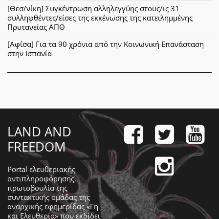
[Θεσ/νίκη] Συγκέντρωση αλληλεγγύης στους/ις 31
συλληφθέντες/είσες της εκκένωσης της κατειλημμένης
Πρυτανείας ΑΠΘ
[Αφίσα] Για τα 90 χρόνια από την Κοινωνική Επανάσταση
στην Ισπανία
LAND AND
FREEDOM
Portal ελευθεριακής
αντιπληροφόρησης,
πρωτοβουλία της
συντακτικής ομάδας της
αναρχικής εφημερίδας «Γη
και Ελευθερία» που εκδίδει