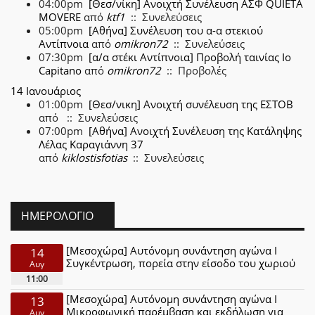
04:00pm
[Θεσ/νίκη] Ανοιχτή Συνέλευση ΑΣΦ QUIETA
MOVERE
από
ktf1
:: Συνελεύσεις
05:00pm
[Αθήνα] Συνέλευση του α-α στεκιού
Αντίπνοια
από
omikron72
:: Συνελεύσεις
07:30pm
[α/α στέκι Αντίπνοια] Προβολή ταινίας Io
Capitano
από
omikron72
:: Προβολές
14 Ιανουάριος
01:00pm
[Θεσ/νικη] Ανοιχτή συνέλευση της ΕΣΤΟΒ
από
:: Συνελεύσεις
07:00pm
[Αθήνα] Ανοιχτή Συνέλευση της Κατάληψης
Λέλας Καραγιάννη 37
από
kiklostisfotias
:: Συνελεύσεις
ΗΜΕΡΟΛΌΓΙΟ
[Μεσοχώρα] Αυτόνομη συνάντηση αγώνα Ι
14
Συγκέντρωση, πορεία στην είσοδο του χωριού
Αυγ
11:00
[Μεσοχώρα] Αυτόνομη συνάντηση αγώνα Ι
13
Μικροφωνική παρέμβαση και εκδήλωση για
Αυγ