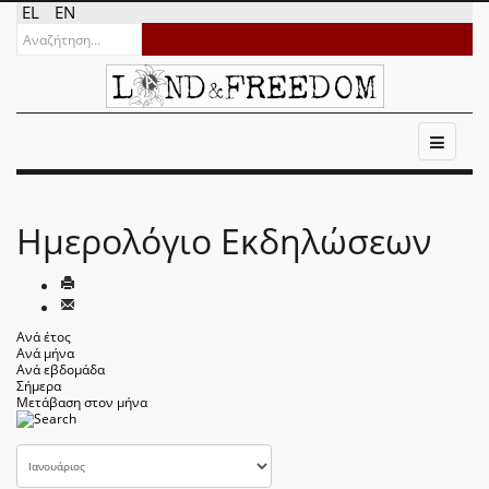
EL
EN
Ημερολόγιο Εκδηλώσεων
Ανά έτος
Ανά μήνα
Ανά εβδομάδα
Σήμερα
Μετάβαση στον μήνα