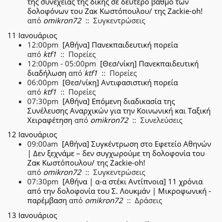
της συνέχειας της δίκης σε δεύτερο βαθμό των
δολοφόνων του Ζακ Κωστόπουλου/ της Zackie-oh!
από
omikron72
:: Συγκεντρώσεις
11 Ιανουάριος
12:00pm
[Αθήνα] Πανεκπαιδευτική πορεία
από
ktf1
:: Πορείες
12:00pm - 05:00pm
[Θεσ/νίκη] Πανεκπαιδευτική
διαδήλωση
από
ktf1
:: Πορείες
06:00pm
[Θεσ/νίκη] Αντιφασιστική πορεία
από
ktf1
:: Πορείες
07:30pm
[Αθήνα] Επόμενη διαδικασία της
Συνέλευσης Αναρχικών για την Κοινωνική και Ταξική
Χειραφέτηση
από
omikron72
:: Συνελεύσεις
12 Ιανουάριος
09:00am
[Αθήνα] Συγκέντρωση στο Εφετείο Αθηνών
| Δεν ξεχνάμε – δεν συγχωρούμε τη δολοφονία του
Ζακ Κωστόπουλου/ της Zackie-oh!
από
omikron72
:: Συγκεντρώσεις
07:30pm
[Αθήνα | α-α στέκι Αντίπνοια] 11 χρόνια
από την δολοφονία του Σ. Λουκμάν | Μικροφωνική -
παρέμβαση
από
omikron72
:: Δράσεις
13 Ιανουάριος