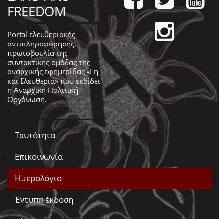
FREEDOM
Portal ελευθεριακής
αντιπληροφόρησης,
πρωτοβουλία της
συντακτικής ομάδας της
αναρχικής εφημερίδας «Γη
και Ελευθερία» που εκδίδει
η
Αναρχική Πολιτική
Οργάνωση
.
Ταυτότητα
Επικοινωνία
Ημερολόγιο
Έντυπη έκδοση