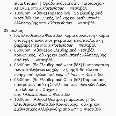
είναι θεσμική | Ομάδα ενάντια στην Πατριαρχία -
ΑΠΟ/ΟΣ
από
kiklostisfotias
:: Φεστιβάλ
10:00pm
[Αθήνα] Hip Hop live | 5ο Ελευθεριακό
Φεστιβάλ Κοινωνικής, Ταξικής και Διεθνιστικής
Αλληλεγγύης
από
kiklostisfotias
:: Φεστιβάλ
09 Ιούλιος
[5o Ελευθεριακό Φεστιβάλ] Καμιά συναίνεση - Καμιά
υποταγή απέναντι στην κρατική & καπιταλιστική
βαρβαρότητα
από
kiklostisfotias
:: Φεστιβάλ
05:00pm
[Αθήνα] 5ο Ελευθεριακό Φεστιβάλ
Κοινωνικής, Ταξικής και Διεθνιστικής Αλληλεγγύης
από
ktf1
:: Φεστιβάλ
06:00pm
[5ο Ελευθεριακό Φεστιβάλ] Η υπεράσπιση
των καταλήψεων ως χώρων ζωής & δομών του
αναρχικού αγώνα
από
kiklostisfotias
:: Φεστιβάλ
08:00pm
[5ο Ελευθεριακό Φεστιβάλ] Παρουσίαση
συντρόφων από τη Συνέλευση των Ιθαγενών Λαών
του Ισθμού της Οαχάκα
από
kiklostisfotias
:: Φεστιβάλ
10:00pm
[Αθήνα] Θεατρική παράσταση | 5ο
Ελευθεριακό Φεστιβάλ Κοινωνικής, Ταξικής και
Διεθνιστικής Αλληλεγγύης
από
ktf1
:: Φεστιβάλ