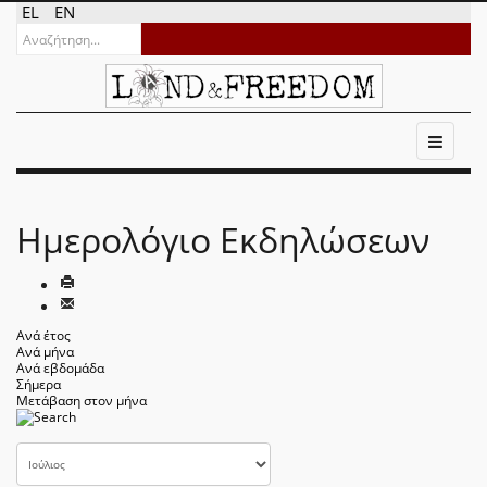
EL
EN
Ημερολόγιο Εκδηλώσεων
Ανά έτος
Ανά μήνα
Ανά εβδομάδα
Σήμερα
Μετάβαση στον μήνα