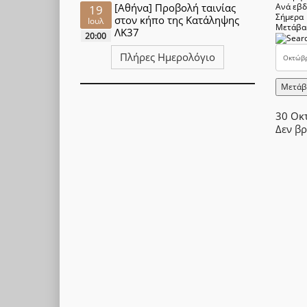
[Αθήνα] Προβολή ταινίας
Ανά εβ
19
Σήμερα
στον κήπο της Κατάληψης
Ιουλ
Μετάβα
ΛΚ37
20:00
Πλήρες Ημερολόγιο
Μετάβ
30 Οκ
Δεν β