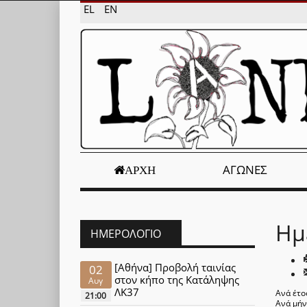
EL
EN
ΑΓΏΝΕΣ
ΑΡΧΉ
Ημ
ΗΜΕΡΟΛΌΓΙΟ
[Αθήνα] Προβολή ταινίας
02
στον κήπο της Κατάληψης
Αυγ
ΛΚ37
Ανά έτο
21:00
Ανά μή