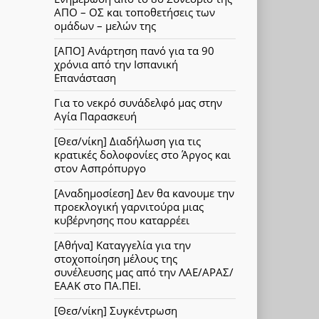
ΑΠΟ – ΟΣ και τοποθετήσεις των
ομάδων – μελών της
[ΑΠΟ] Ανάρτηση πανό για τα 90
χρόνια από την Ισπανική
Επανάσταση
Για το νεκρό συνάδελφό μας στην
Αγία Παρασκευή
[Θεσ/νίκη] Διαδήλωση για τις
κρατικές δολοφονίες στο Άργος και
στον Ασπρόπυργο
[Αναδημοσίεση] Δεν θα κανουμε την
προεκλογική γαρνιτούρα μιας
κυβέρνησης που καταρρέει
[Αθήνα] Καταγγελία για την
στοχοποίηση μέλους της
συνέλευσης μας από την ΛΑΕ/ΑΡΑΣ/
ΕΑΑΚ στο ΠΑ.ΠΕΙ.
[Θεσ/νίκη] Συγκέντρωση