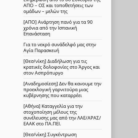
ΑΠΟ – ΟΣ και τοποθετήσεις των
ομάδων – μελών της
[ΑΠΟ] Ανάρτηση πανό για τα 90
χρόνια από την Ισπανική
Επανάσταση
Για το νεκρό συνάδελφό μας στην
Αγία Παρασκευή
[Θεσ/νίκη] Διαδήλωση για τις
κρατικές δολοφονίες στο Άργος και
στον Ασπρόπυργο
[Αναδημοσίεση] Δεν θα κανουμε την
προεκλογική γαρνιτούρα μιας
κυβέρνησης που καταρρέει
[Αθήνα] Καταγγελία για την
στοχοποίηση μέλους της
συνέλευσης μας από την ΛΑΕ/ΑΡΑΣ/
ΕΑΑΚ στο ΠΑ.ΠΕΙ.
[Θεσ/νίκη] Συγκέντρωση