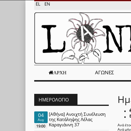
EL
EN
ΑΓΏΝΕΣ
ΑΡΧΉ
Ημ
ΗΜΕΡΟΛΌΓΙΟ
[Αθήνα] Ανοιχτή Συνέλευση
04
της Κατάληψης Λέλας
Αυγ
Καραγιάννη 37
Ανά έτο
19:00
Ανά μή