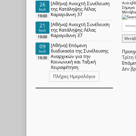
[Αθήνα] Ανοιχτή Συνέλευση
Ανά εβ
26
Σήμερα
της Κατάληψης Λέλας
Ιουλ
Μετάβα
Καραγιάννη 37
19:00
[Αθήνα] Ανοιχτή Συνέλευση
21
της Κατάληψης Λέλας
Ιουλ
Καραγιάννη 37
19:00
Μετάβ
[Αθήνα] Επόμενη
09
διαδικασία της Συνέλευσης
Προηγ
Ιουλ
Αναρχικών για την
Τρίτη 
19:30
Κοινωνική και Ταξική
Επόμε
Χειραφέτηση
Δεν β
Πλήρες Ημερολόγιο