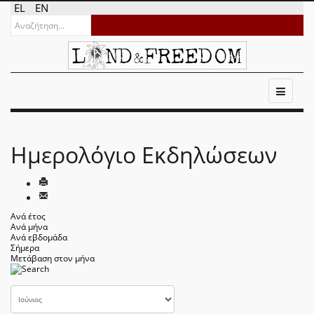
EL
EN
Ημερολόγιο Εκδηλώσεων
Ανά έτος
Ανά μήνα
Ανά εβδομάδα
Σήμερα
Μετάβαση στον μήνα