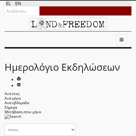
EL
EN
Ημερολόγιο Εκδηλώσεων
Ανά έτος
Ανά μήνα
Ανά εβδομάδα
Σήμερα
Μετάβαση στον μήνα