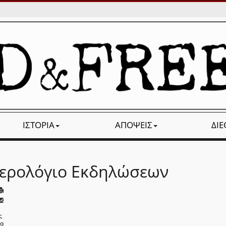
ΙΣΤΟΡΊΑ
ΑΠΌΨΕΙΣ
ΔΙ
ερολόγιο Εκδηλώσεων
ς
να