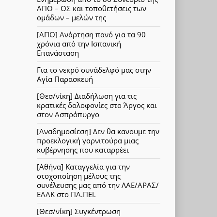
ΑΠΟ – ΟΣ και τοποθετήσεις των
ομάδων – μελών της
[ΑΠΟ] Ανάρτηση πανό για τα 90
χρόνια από την Ισπανική
Επανάσταση
Για το νεκρό συνάδελφό μας στην
Αγία Παρασκευή
[Θεσ/νίκη] Διαδήλωση για τις
κρατικές δολοφονίες στο Άργος και
στον Ασπρόπυργο
[Αναδημοσίεση] Δεν θα κανουμε την
προεκλογική γαρνιτούρα μιας
κυβέρνησης που καταρρέει
[Αθήνα] Καταγγελία για την
στοχοποίηση μέλους της
συνέλευσης μας από την ΛΑΕ/ΑΡΑΣ/
ΕΑΑΚ στο ΠΑ.ΠΕΙ.
[Θεσ/νίκη] Συγκέντρωση