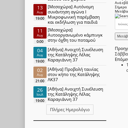
Ανά εβ
[Μεσοχώρα] Αυτόνομη
13
Σήμερα
συνάντηση αγώνα Ι
Μετάβα
Αυγ
Μικροφωνική παρέμβαση
19:00
και εκδήλωση για παιδιά
[Μεσοχώρα]
11
Αυτοοργανωμένο κάμπινγκ
Αυγ
Μετάβ
στην όχθη του ποταμού
0:00
Προηγ
[Αθήνα] Ανοιχτή Συνέλευση
04
Σάββα
της Κατάληψης Λέλας
Αυγ
Επόμε
Καραγιάννη 37
19:00
[Αθήνα] Προβολή ταινίας
02
στον κήπο της Κατάληψης
Αυγ
ΛΚ37
21:00
[Αθήνα] Ανοιχτή Συνέλευση
26
της Κατάληψης Λέλας
Ιουλ
Καραγιάννη 37
19:00
Πλήρες Ημερολόγιο