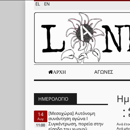
EL
EN
ΑΓΏΝΕΣ
ΑΡΧΉ
Ημ
ΗΜΕΡΟΛΌΓΙΟ
[Μεσοχώρα] Αυτόνομη
14
συνάντηση αγώνα Ι
Αυγ
Συγκέντρωση, πορεία στην
Ανά έτο
11:00
είσοδο του χωριού
Ανά μή