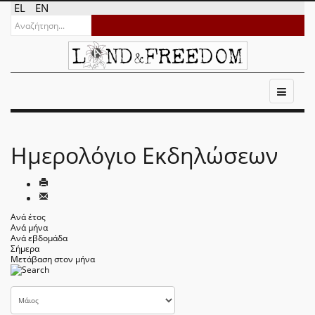
EL
EN
Ημερολόγιο Εκδηλώσεων
Ανά έτος
Ανά μήνα
Ανά εβδομάδα
Σήμερα
Μετάβαση στον μήνα