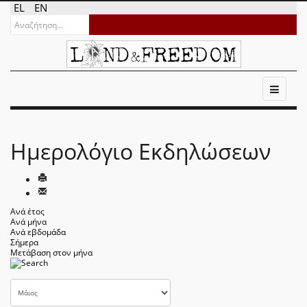
EL
EN
Ημερολόγιο Εκδηλώσεων
Ανά έτος
Ανά μήνα
Ανά εβδομάδα
Σήμερα
Μετάβαση στον μήνα