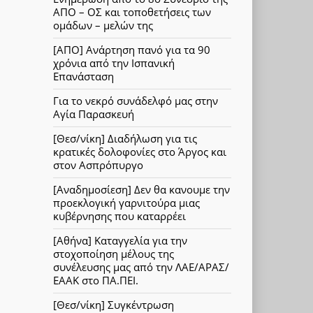
ΑΠΟ – ΟΣ και τοποθετήσεις των
ομάδων – μελών της
[ΑΠΟ] Ανάρτηση πανό για τα 90
χρόνια από την Ισπανική
Επανάσταση
Για το νεκρό συνάδελφό μας στην
Αγία Παρασκευή
[Θεσ/νίκη] Διαδήλωση για τις
κρατικές δολοφονίες στο Άργος και
στον Ασπρόπυργο
[Αναδημοσίεση] Δεν θα κανουμε την
προεκλογική γαρνιτούρα μιας
κυβέρνησης που καταρρέει
[Αθήνα] Καταγγελία για την
στοχοποίηση μέλους της
συνέλευσης μας από την ΛΑΕ/ΑΡΑΣ/
ΕΑΑΚ στο ΠΑ.ΠΕΙ.
[Θεσ/νίκη] Συγκέντρωση