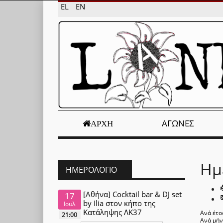
EL
EN
ΑΓΏΝΕΣ
ΑΡΧΉ
Ημ
ΗΜΕΡΟΛΌΓΙΟ
[Αθήνα] Cocktail bar & DJ set
17
by Ilia στον κήπο της
Ιουλ
Κατάληψης ΛΚ37
Ανά έτο
21:00
Ανά μή