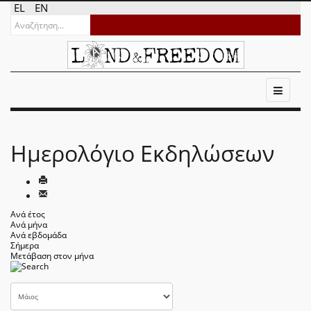
EL
EN
Ημερολόγιο Εκδηλώσεων
Ανά έτος
Ανά μήνα
Ανά εβδομάδα
Σήμερα
Μετάβαση στον μήνα