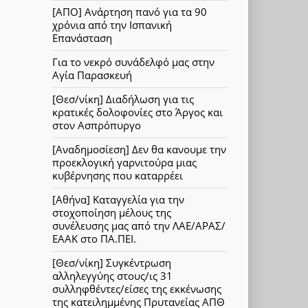
[ΑΠΟ] Ανάρτηση πανό για τα 90
χρόνια από την Ισπανική
Επανάσταση
Για το νεκρό συνάδελφό μας στην
Αγία Παρασκευή
[Θεσ/νίκη] Διαδήλωση για τις
κρατικές δολοφονίες στο Άργος και
στον Ασπρόπυργο
[Αναδημοσίεση] Δεν θα κανουμε την
προεκλογική γαρνιτούρα μιας
κυβέρνησης που καταρρέει
[Αθήνα] Καταγγελία για την
στοχοποίηση μέλους της
συνέλευσης μας από την ΛΑΕ/ΑΡΑΣ/
ΕΑΑΚ στο ΠΑ.ΠΕΙ.
[Θεσ/νίκη] Συγκέντρωση
αλληλεγγύης στους/ις 31
συλληφθέντες/είσες της εκκένωσης
της κατειλημμένης Πρυτανείας ΑΠΘ