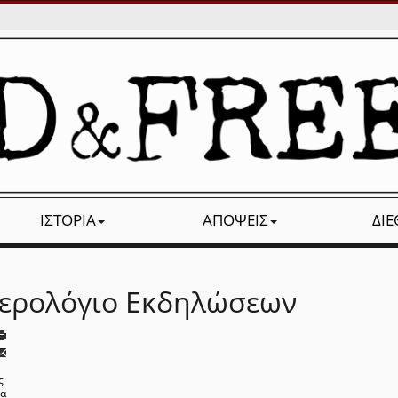
ΙΣΤΟΡΊΑ
ΑΠΌΨΕΙΣ
ΔΙ
ερολόγιο Εκδηλώσεων
ς
να