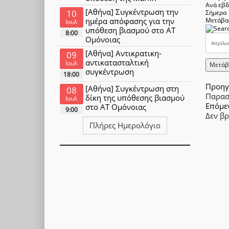
Ανά εβ
[Αθήνα] Συγκέντρωση την
10
Σήμερα
ημέρα απόφασης για την
Μετάβα
Ιουλ
υπόθεση βιασμού στο ΑΤ
8:00
Ομόνοιας
[Αθήνα] Αντικρατικη-
09
αντικατασταλτική
Ιουλ
Μετάβ
συγκέντρωση
18:00
Προηγ
[Αθήνα] Συγκέντρωση στη
08
Παρασ
δίκη της υπόθεσης βιασμού
Ιουλ
Επόμε
στο ΑΤ Ομόνοιας
9:00
Δεν β
Πλήρες Ημερολόγιο