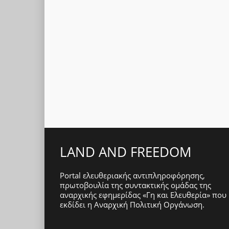
LAND AND FREEDOM
Portal ελευθεριακής αντιπληροφόρησης,
πρωτοβουλία της συντακτικής ομάδας της
αναρχικής εφημερίδας «Γη και Ελευθερία» που
εκδίδει η
Αναρχική Πολιτική Οργάνωση
.