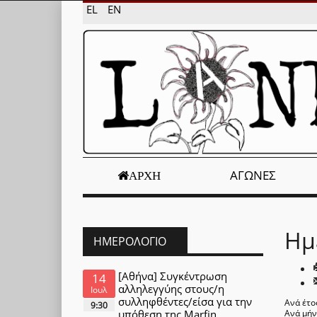
EL
EN
ΑΓΏΝΕΣ
ΑΡΧΉ
Ημ
ΗΜΕΡΟΛΌΓΙΟ
[Αθήνα] Συγκέντρωση
14
αλληλεγγύης στους/η
Ιουλ
συλληφθέντες/είσα για την
Ανά έτο
9:30
υπόθεση της Marfin
Ανά μή