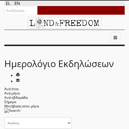
EL
EN
Ημερολόγιο Εκδηλώσεων
Ανά έτος
Ανά μήνα
Ανά εβδομάδα
Σήμερα
Μετάβαση στον μήνα