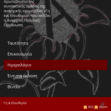
πρωτοβουλία της
συντακτικής ομάδας της
αναρχικής εφημερίδας «Γη
και Ελευθερία» που εκδίδει
η
Αναρχική Πολιτική
Οργάνωση
.
Ταυτότητα
Επικοινωνία
Ημερολόγιο
Έντυπη έκδοση
Βίντεο
Γη & Ελευθερία
RSS
Atom