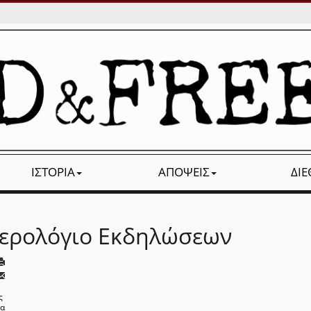
ΙΣΤΟΡΊΑ
ΑΠΌΨΕΙΣ
ΔΙ
ερολόγιο Εκδηλώσεων
ς
να