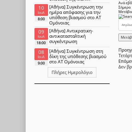
Ανά εβ
[Αθήνα] Συγκέντρωση την
10
Σήμερα
ημέρα απόφασης για την
Μετάβα
Ιουλ
υπόθεση βιασμού στο ΑΤ
8:00
Ομόνοιας
[Αθήνα] Αντικρατικη-
09
αντικατασταλτική
Ιουλ
Μετάβ
συγκέντρωση
18:00
Προηγ
[Αθήνα] Συγκέντρωση στη
08
Τετάρ
δίκη της υπόθεσης βιασμού
Ιουλ
Επόμε
στο ΑΤ Ομόνοιας
9:00
Δεν β
Πλήρες Ημερολόγιο