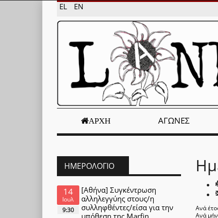
EL
EN
ΑΓΏΝΕΣ
ΑΡΧΉ
Ημ
ΗΜΕΡΟΛΌΓΙΟ
[Αθήνα] Συγκέντρωση
14
αλληλεγγύης στους/η
Ιουλ
συλληφθέντες/είσα για την
Ανά έτο
9:30
υπόθεση της Marfin
Ανά μή