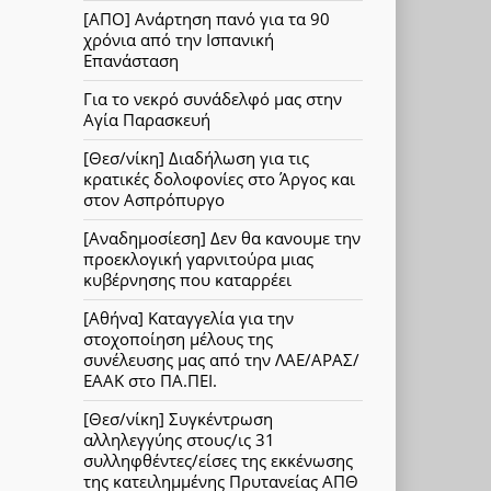
[ΑΠΟ] Ανάρτηση πανό για τα 90
χρόνια από την Ισπανική
Επανάσταση
Για το νεκρό συνάδελφό μας στην
Αγία Παρασκευή
[Θεσ/νίκη] Διαδήλωση για τις
κρατικές δολοφονίες στο Άργος και
στον Ασπρόπυργο
[Αναδημοσίεση] Δεν θα κανουμε την
προεκλογική γαρνιτούρα μιας
κυβέρνησης που καταρρέει
[Αθήνα] Καταγγελία για την
στοχοποίηση μέλους της
συνέλευσης μας από την ΛΑΕ/ΑΡΑΣ/
ΕΑΑΚ στο ΠΑ.ΠΕΙ.
[Θεσ/νίκη] Συγκέντρωση
αλληλεγγύης στους/ις 31
συλληφθέντες/είσες της εκκένωσης
της κατειλημμένης Πρυτανείας ΑΠΘ