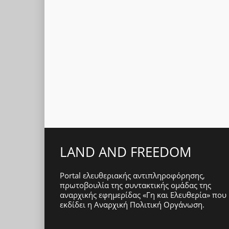
LAND AND FREEDOM
Portal ελευθεριακής αντιπληροφόρησης,
πρωτοβουλία της συντακτικής ομάδας της
αναρχικής εφημερίδας «Γη και Ελευθερία» που
εκδίδει η
Αναρχική Πολιτική Οργάνωση
.