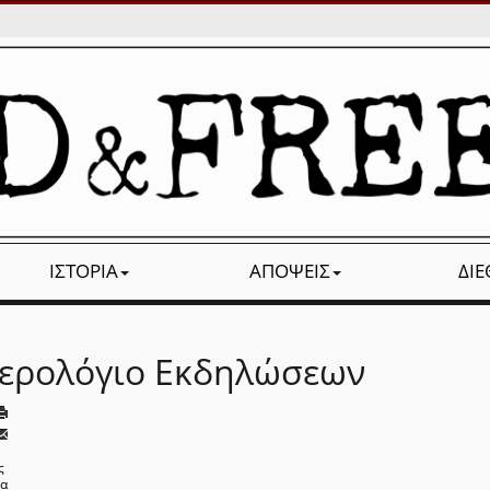
ΙΣΤΟΡΊΑ
ΑΠΌΨΕΙΣ
ΔΙ
ερολόγιο Εκδηλώσεων
ς
να