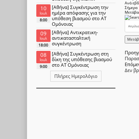
Ανά εβ
[Αθήνα] Συγκέντρωση την
10
Σήμερα
ημέρα απόφασης για την
Μετάβα
Ιουλ
υπόθεση βιασμού στο ΑΤ
8:00
Ομόνοιας
[Αθήνα] Αντικρατικη-
09
αντικατασταλτική
Ιουλ
Μετάβ
συγκέντρωση
18:00
Προηγ
[Αθήνα] Συγκέντρωση στη
08
Παρασ
δίκη της υπόθεσης βιασμού
Ιουλ
Επόμε
στο ΑΤ Ομόνοιας
9:00
Δεν β
Πλήρες Ημερολόγιο