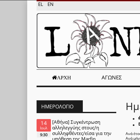
EL
EN
ΑΓΏΝΕΣ
ΑΡΧΉ
Ημ
ΗΜΕΡΟΛΌΓΙΟ
[Αθήνα] Συγκέντρωση
14
αλληλεγγύης στους/η
Ιουλ
συλληφθέντες/είσα για την
Ανά έτο
9:30
υπόθεση της Marfin
Ανά μή