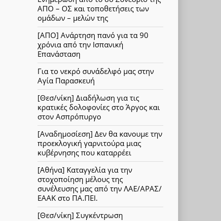
ΑΠΟ – ΟΣ και τοποθετήσεις των
ομάδων – μελών της
[ΑΠΟ] Ανάρτηση πανό για τα 90
χρόνια από την Ισπανική
Επανάσταση
Για το νεκρό συνάδελφό μας στην
Αγία Παρασκευή
[Θεσ/νίκη] Διαδήλωση για τις
κρατικές δολοφονίες στο Άργος και
στον Ασπρόπυργο
[Αναδημοσίεση] Δεν θα κανουμε την
προεκλογική γαρνιτούρα μιας
κυβέρνησης που καταρρέει
[Αθήνα] Καταγγελία για την
στοχοποίηση μέλους της
συνέλευσης μας από την ΛΑΕ/ΑΡΑΣ/
ΕΑΑΚ στο ΠΑ.ΠΕΙ.
[Θεσ/νίκη] Συγκέντρωση