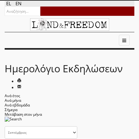
EL
EN
Ημερολόγιο Εκδηλώσεων
Ανά έτος
Ανά μήνα
Ανά εβδομάδα
Σήμερα
Μετάβαση στον μήνα