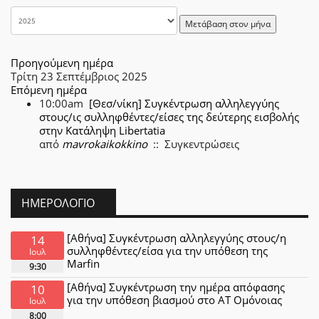
Μετάβαση στον μήνα
Προηγούμενη ημέρα
Τρίτη 23 Σεπτέμβριος 2025
Επόμενη ημέρα
10:00am
[Θεσ/νίκη] Συγκέντρωση αλληλεγγύης
στους/ις συλληφθέντες/είσες της δεύτερης εισβολής
στην Κατάληψη Libertatia
από
mavrokaikokkino
:: Συγκεντρώσεις
ΗΜΕΡΟΛΌΓΙΟ
[Αθήνα] Συγκέντρωση αλληλεγγύης στους/η
14
συλληφθέντες/είσα για την υπόθεση της
Ιουλ
Marfin
9:30
[Αθήνα] Συγκέντρωση την ημέρα απόφασης
10
για την υπόθεση βιασμού στο ΑΤ Ομόνοιας
Ιουλ
8:00