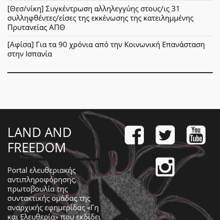
[Θεσ/νίκη] Συγκέντρωση αλληλεγγύης στους/ις 31
συλληφθέντες/είσες της εκκένωσης της κατειλημμένης
Πρυτανείας ΑΠΘ
[Αφίσα] Για τα 90 χρόνια από την Κοινωνική Επανάσταση
στην Ισπανία
LAND AND
FREEDOM
Portal ελευθεριακής
αντιπληροφόρησης,
πρωτοβουλία της
συντακτικής ομάδας της
αναρχικής εφημερίδας «Γη
και Ελευθερία» που εκδίδει