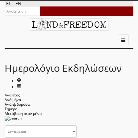
EL
EN
Ημερολόγιο Εκδηλώσεων
Ανά έτος
Ανά μήνα
Ανά εβδομάδα
Σήμερα
Μετάβαση στον μήνα