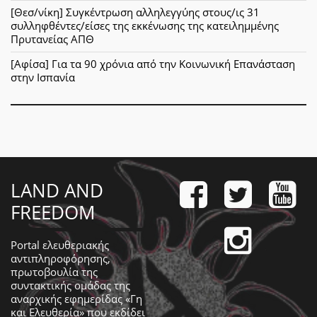
[Θεσ/νίκη] Συγκέντρωση αλληλεγγύης στους/ις 31
συλληφθέντες/είσες της εκκένωσης της κατειλημμένης
Πρυτανείας ΑΠΘ
[Αφίσα] Για τα 90 χρόνια από την Κοινωνική Επανάσταση
στην Ισπανία
LAND AND
FREEDOM
Portal ελευθεριακής
αντιπληροφόρησης,
πρωτοβουλία της
συντακτικής ομάδας της
αναρχικής εφημερίδας «Γη
και Ελευθερία» που εκδίδει