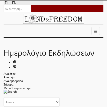
EL
EN
Ημερολόγιο Εκδηλώσεων
Ανά έτος
Ανά μήνα
Ανά εβδομάδα
Σήμερα
Μετάβαση στον μήνα