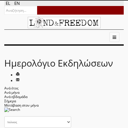
EL
EN
Ημερολόγιο Εκδηλώσεων
Ανά έτος
Ανά μήνα
Ανά εβδομάδα
Σήμερα
Μετάβαση στον μήνα