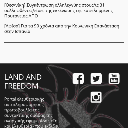
[Θεσ/νίκη] Συγκέντρωση αλληλεγγύης στους/ις 31
συλληφθέντες/είσες της εκκένωσης της κατειλημμένης
Πρυτανείας ΑΠΘ
[Αφίσα] Για τα 90 χρόνια από την Κοινωνική Επανάσταση
στην Ισπανία
LAND AND
FREEDOM
Portal ελευθεριακής
αντιπληροφόρησης,
πρωτοβουλία της
συντακτικής ομάδας της
αναρχικής εφημερίδας «Γη
και Ελευθερία» που εκδίδει