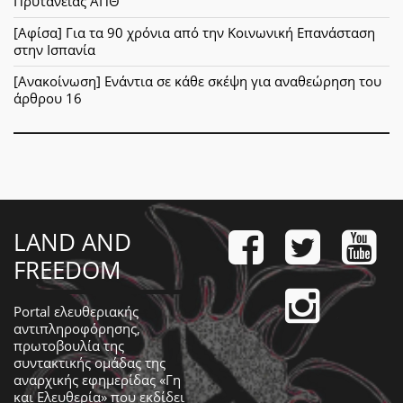
Πρυτανείας ΑΠΘ
[Αφίσα] Για τα 90 χρόνια από την Κοινωνική Επανάσταση
στην Ισπανία
[Ανακοίνωση] Ενάντια σε κάθε σκέψη για αναθεώρηση του
άρθρου 16
LAND AND
FREEDOM
Portal ελευθεριακής
αντιπληροφόρησης,
πρωτοβουλία της
συντακτικής ομάδας της
αναρχικής εφημερίδας «Γη
και Ελευθερία» που εκδίδει