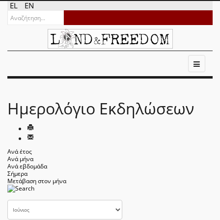
EL
EN
Ημερολόγιο Εκδηλώσεων
Ανά έτος
Ανά μήνα
Ανά εβδομάδα
Σήμερα
Μετάβαση στον μήνα