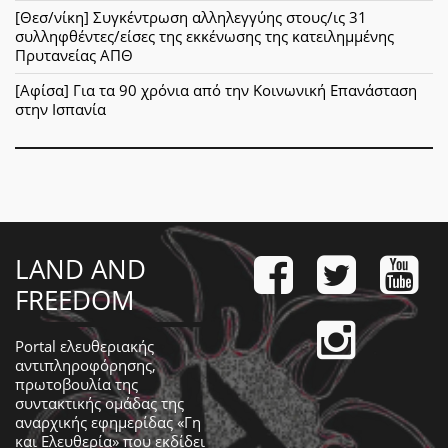
[Θεσ/νίκη] Συγκέντρωση αλληλεγγύης στους/ις 31
συλληφθέντες/είσες της εκκένωσης της κατειλημμένης
Πρυτανείας ΑΠΘ
[Αφίσα] Για τα 90 χρόνια από την Κοινωνική Επανάσταση
στην Ισπανία
LAND AND
FREEDOM
Portal ελευθεριακής
αντιπληροφόρησης,
πρωτοβουλία της
συντακτικής ομάδας της
αναρχικής εφημερίδας «Γη
και Ελευθερία» που εκδίδει