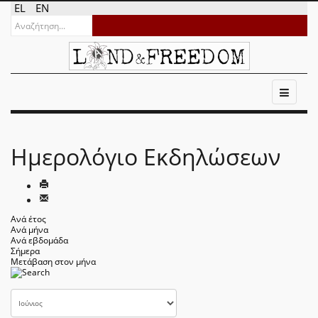
EL
EN
Ημερολόγιο Εκδηλώσεων
Ανά έτος
Ανά μήνα
Ανά εβδομάδα
Σήμερα
Μετάβαση στον μήνα