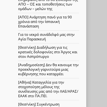
ΑΠΟ – ΟΣ και τοποθετήσεις των
ομάδων – μελών της
[ΑΠΟ] Ανάρτηση πανό για τα 90
χρόνια από την Ισπανική
Επανάσταση
Για το νεκρό συνάδελφό μας στην
Αγία Παρασκευή
[Θεσ/νίκη] Διαδήλωση για τις
κρατικές δολοφονίες στο Άργος και
στον Ασπρόπυργο
[Αναδημοσίεση] Δεν θα κανουμε την
προεκλογική γαρνιτούρα μιας
κυβέρνησης που καταρρέει
[Αθήνα] Καταγγελία για την
στοχοποίηση μέλους της
συνέλευσης μας από την ΛΑΕ/ΑΡΑΣ/
ΕΑΑΚ στο ΠΑ.ΠΕΙ.
[Θεσ/νίκη] Συγκέντρωση