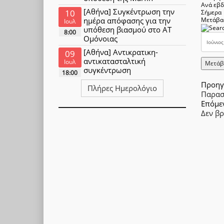
Ανά εβ
[Αθήνα] Συγκέντρωση την
10
Σήμερα
ημέρα απόφασης για την
Μετάβα
Ιουλ
υπόθεση βιασμού στο ΑΤ
8:00
Ομόνοιας
[Αθήνα] Αντικρατικη-
09
αντικατασταλτική
Ιουλ
Μετάβ
συγκέντρωση
18:00
Προηγ
Πλήρες Ημερολόγιο
Παρασ
Επόμε
Δεν β