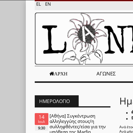
EL
EN
ΑΓΏΝΕΣ
ΑΡΧΉ
Ημ
ΗΜΕΡΟΛΌΓΙΟ
[Αθήνα] Συγκέντρωση
14
αλληλεγγύης στους/η
Ιουλ
συλληφθέντες/είσα για την
Ανά έτο
9:30
υπόθεση της Marfin
Ανά μή