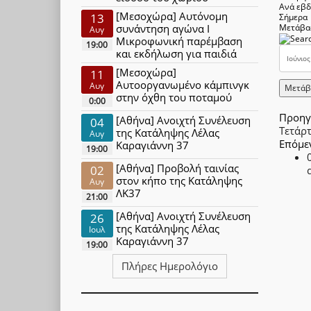
Ανά εβ
[Μεσοχώρα] Αυτόνομη
13
Σήμερα
συνάντηση αγώνα Ι
Μετάβα
Αυγ
Μικροφωνική παρέμβαση
19:00
και εκδήλωση για παιδιά
[Μεσοχώρα]
11
Αυτοοργανωμένο κάμπινγκ
Αυγ
Μετάβ
στην όχθη του ποταμού
0:00
Προηγ
[Αθήνα] Ανοιχτή Συνέλευση
04
Τετάρτ
της Κατάληψης Λέλας
Αυγ
Επόμε
Καραγιάννη 37
19:00
[Αθήνα] Προβολή ταινίας
02
στον κήπο της Κατάληψης
Αυγ
ΛΚ37
21:00
[Αθήνα] Ανοιχτή Συνέλευση
26
της Κατάληψης Λέλας
Ιουλ
Καραγιάννη 37
19:00
Πλήρες Ημερολόγιο