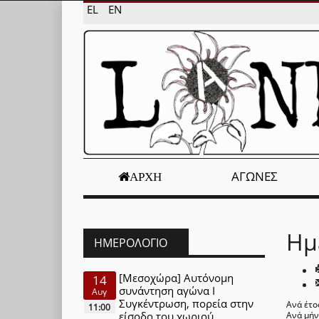
EL
EN
ΑΓΏΝΕΣ
ΑΡΧΉ
Ημ
ΗΜΕΡΟΛΌΓΙΟ
[Μεσοχώρα] Αυτόνομη
14
συνάντηση αγώνα Ι
Αυγ
Συγκέντρωση, πορεία στην
Ανά έτο
11:00
είσοδο του χωριού
Ανά μή