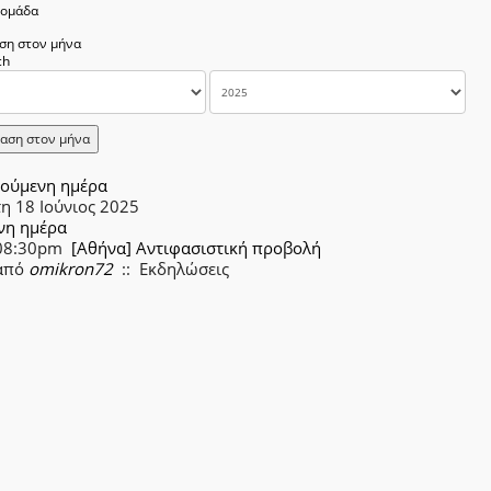
δομάδα
ση στον μήνα
αση στον μήνα
ούμενη ημέρα
η 18 Ιούνιος 2025
νη ημέρα
08:30pm
[Αθήνα] Αντιφασιστική προβολή
από
omikron72
:: Εκδηλώσεις