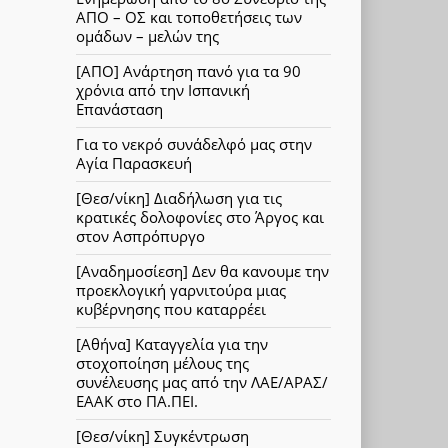
ΑΠΟ – ΟΣ και τοποθετήσεις των
ομάδων – μελών της
[ΑΠΟ] Ανάρτηση πανό για τα 90
χρόνια από την Ισπανική
Επανάσταση
Για το νεκρό συνάδελφό μας στην
Αγία Παρασκευή
[Θεσ/νίκη] Διαδήλωση για τις
κρατικές δολοφονίες στο Άργος και
στον Ασπρόπυργο
[Αναδημοσίεση] Δεν θα κανουμε την
προεκλογική γαρνιτούρα μιας
κυβέρνησης που καταρρέει
[Αθήνα] Καταγγελία για την
στοχοποίηση μέλους της
συνέλευσης μας από την ΛΑΕ/ΑΡΑΣ/
ΕΑΑΚ στο ΠΑ.ΠΕΙ.
[Θεσ/νίκη] Συγκέντρωση