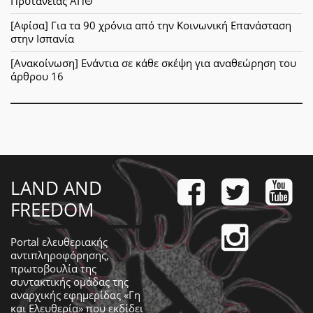
Πρυτανείας ΑΠΘ
[Αφίσα] Για τα 90 χρόνια από την Κοινωνική Επανάσταση
στην Ισπανία
[Ανακοίνωση] Ενάντια σε κάθε σκέψη για αναθεώρηση του
άρθρου 16
LAND AND
FREEDOM
Portal ελευθεριακής
αντιπληροφόρησης,
πρωτοβουλία της
συντακτικής ομάδας της
αναρχικής εφημερίδας «Γη
και Ελευθερία» που εκδίδει