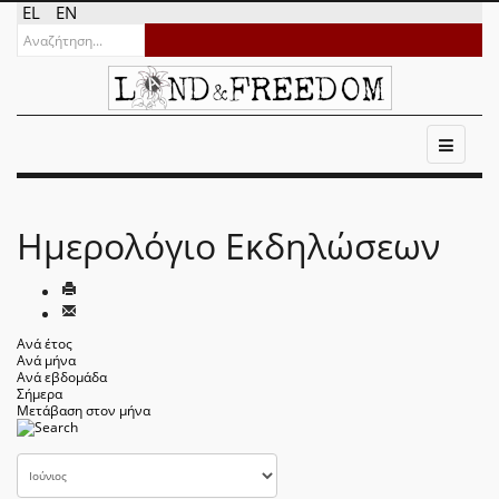
EL
EN
Ημερολόγιο Εκδηλώσεων
Ανά έτος
Ανά μήνα
Ανά εβδομάδα
Σήμερα
Μετάβαση στον μήνα