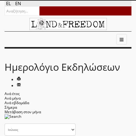
EL
EN
Ημερολόγιο Εκδηλώσεων
Ανά έτος
Ανά μήνα
Ανά εβδομάδα
Σήμερα
Μετάβαση στον μήνα