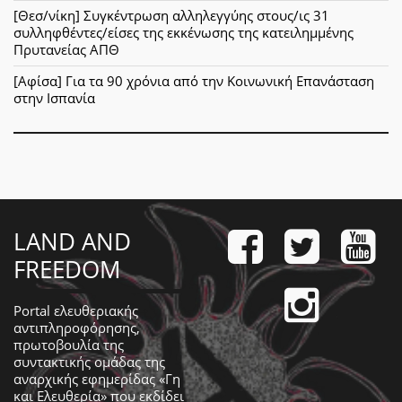
[Θεσ/νίκη] Συγκέντρωση αλληλεγγύης στους/ις 31
συλληφθέντες/είσες της εκκένωσης της κατειλημμένης
Πρυτανείας ΑΠΘ
[Αφίσα] Για τα 90 χρόνια από την Κοινωνική Επανάσταση
στην Ισπανία
LAND AND
FREEDOM
Portal ελευθεριακής
αντιπληροφόρησης,
πρωτοβουλία της
συντακτικής ομάδας της
αναρχικής εφημερίδας «Γη
και Ελευθερία» που εκδίδει