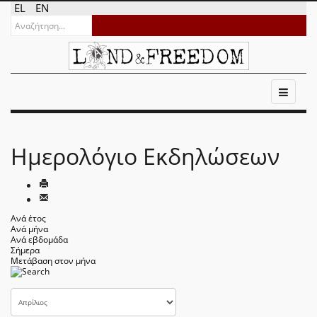
EL
EN
Ημερολόγιο Εκδηλώσεων
Ανά έτος
Ανά μήνα
Ανά εβδομάδα
Σήμερα
Μετάβαση στον μήνα