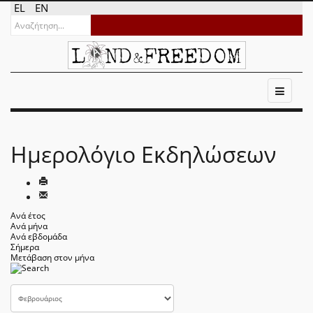
EL
EN
Ημερολόγιο Εκδηλώσεων
Ανά έτος
Ανά μήνα
Ανά εβδομάδα
Σήμερα
Μετάβαση στον μήνα