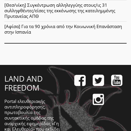
[Θεσ/νίκη] Συγκέντρωση αλληλεγγύης στους/ις 31
συλληφθέντες/είσες της εκκένωσης της κατειλημμένης
Πρυτανείας ΑΠΘ
[Αφίσα] Για τα 90 χρόνια από την Κοινωνική Επανάσταση
στην Ισπανία
LAND AND
FREEDOM
Portal ελευθεριακής
αντιπληροφόρησης,
πρωτοβουλία της
συντακτικής ομάδας της
αναρχικής εφημερίδας «Γη
και Ελευθερία» που εκδίδει