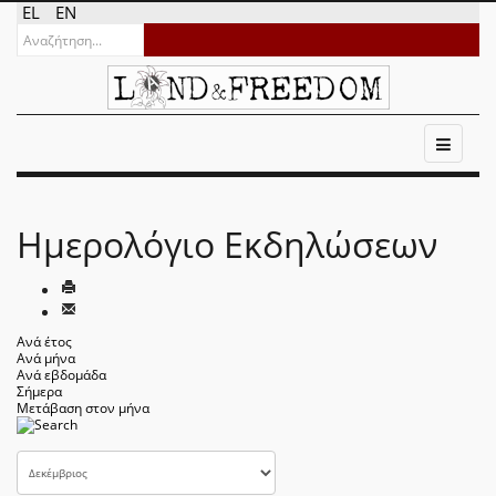
EL
EN
Ημερολόγιο Εκδηλώσεων
Ανά έτος
Ανά μήνα
Ανά εβδομάδα
Σήμερα
Μετάβαση στον μήνα