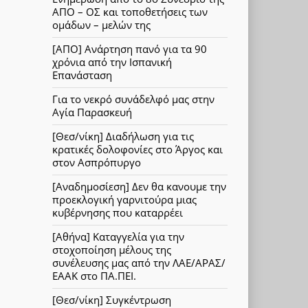
ΑΠΟ – ΟΣ και τοποθετήσεις των
ομάδων – μελών της
[ΑΠΟ] Ανάρτηση πανό για τα 90
χρόνια από την Ισπανική
Επανάσταση
Για το νεκρό συνάδελφό μας στην
Αγία Παρασκευή
[Θεσ/νίκη] Διαδήλωση για τις
κρατικές δολοφονίες στο Άργος και
στον Ασπρόπυργο
[Αναδημοσίεση] Δεν θα κανουμε την
προεκλογική γαρνιτούρα μιας
κυβέρνησης που καταρρέει
[Αθήνα] Καταγγελία για την
στοχοποίηση μέλους της
συνέλευσης μας από την ΛΑΕ/ΑΡΑΣ/
ΕΑΑΚ στο ΠΑ.ΠΕΙ.
[Θεσ/νίκη] Συγκέντρωση