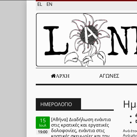
EL
EN
ΑΓΏΝΕΣ
ΑΡΧΉ
Ημ
ΗΜΕΡΟΛΌΓΙΟ
[Αθήνα] Διαδήλωση ενάντια
15
στις κρατικές και εργατικές
Ιουλ
δολοφονίες, ενάντια στις
Ανά έτο
19:00
κρατικές σκευωρίες και την
Ανά μή