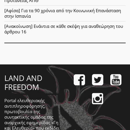
Πρυτανείας ΑΠΘ
[Αφίσα] Για τα 90 χρόνια από την Κοινωνική Επανάσταση
στην Ισπανία
[Ανακοίνωση] Ενάντια σε κάθε σκέψη για αναθεώρηση του
άρθρου 16
LAND AND
FREEDOM
Portal ελευθεριακής
αντιπληροφόρησης,
πρωτοβουλία της
συντακτικής ομάδας της
αναρχικής εφημερίδας «Γη
και Ελευθερία» που εκδίδει