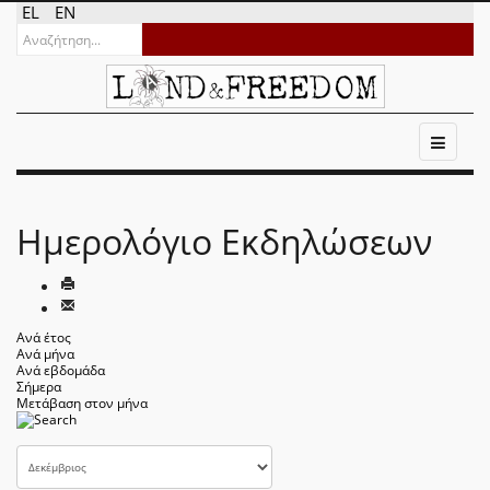
EL
EN
Ημερολόγιο Εκδηλώσεων
Ανά έτος
Ανά μήνα
Ανά εβδομάδα
Σήμερα
Μετάβαση στον μήνα